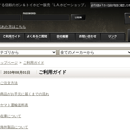
る信頼のガン＆トイホビー販売「L.A.ホビーショップ」
忘れた方はこちら
トップページ
>
ご利用ガイド
ご利用ガイド
2010年08月01日
■ご注文方法
■商品がお手元に届くまでの流れ
■ヤマト運輸送料表
■在庫について
■海外製品について