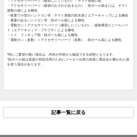
・アクセサリーパーツ（破損しにくいもの）：ヤマト便製の袋
・アクセサリーパーツ（破損のおそれがあるもの）：段ボール箱または、ヤマト
便製の袋による梱包
・軽量で小型のハンドガン等：ヤマト便製の防水袋とエアーキャップによる梱包
・重量のあるハンドガン等：段ボール箱による梱包
・電動ガン＋アクセサリーパーツ（破損しにくいもの）：緩衝構造ビニールシー
ト（エアーキャップ・プチプチ）による梱包
・トイ、フィギュア類：段ボール箱による梱包
・電動ガン（多数）＋アクセサリーパーツ（多数）：段ボール箱による梱包
*特にご要望の無い場合は、内容が外部から確認できる状態となります。
*段ボール箱は資源の有効活用のためにメーカー出荷の表面に商品名が書かれた箱
を使う場合があります。
記事一覧に戻る