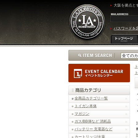
大阪を拠点とす
パスワードを
全商品カテゴリ一覧
トイガン本体
マガジン
ガス/BB弾など 消耗品
バッテリー 充電器など
h
カートリッジ/火薬