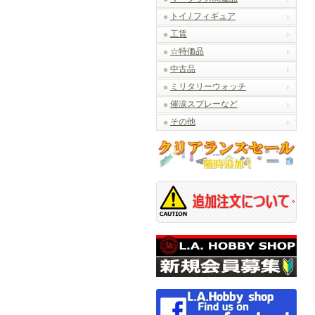
トイ / フィギュア
工賃
☆特価品
中古品
ミリタリーウォッチ
催涙スプレーなど
その他