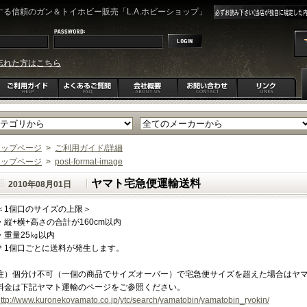
る信頼のガン＆トイホビー販売「L.A.ホビーショップ」
忘れた方はこちら
トップページ
>
ご利用ガイド/詳細
トップページ
>
post-format-image
ヤマト宅急便運輸送料
2010年08月01日
＜1個口のサイズの上限＞
・縦+横+高さの合計が160cm以内
・重量25㎏以内
＊1個口ごとに送料が発生します。
注）個分け不可（一個の商品でサイズオーバー）で宅急便サイズを超えた場合はヤ
料金は下記ヤマト運輸のページをご参照ください。
ttp://www.kuronekoyamato.co.jp/ytc/search/yamatobin/yamatobin_ryokin/