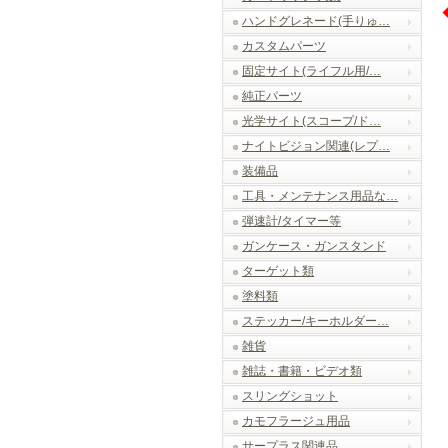
ハンドグレネード(手りゅ…
カスタムパーツ
固定サイト(ライフル用/…
純正パーツ
光学サイト(スコープ/ド…
ナイトビジョン関連(レプ…
装備品
工具・メンテナンス用品な…
弾速計/タイマー等
ガンケース・ガンスタンド
ターゲット類
塗料類
ステッカー/キーホルダー…
雑貨
雑誌・書籍・ビデオ類
スリングショット
カモフラージュ用品
サープラス関連品