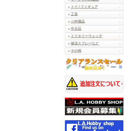
トイ / フィギュア
工賃
☆特価品
中古品
ミリタリーウォッチ
催涙スプレーなど
その他