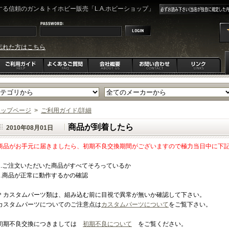
る信頼のガン＆トイホビー販売「L.A.ホビーショップ」
忘れた方はこちら
トップページ
>
ご利用ガイド/詳細
商品が到着したら
2010年08月01日
商品がお手元に届きましたら、初期不良交換期間がございますので極力当日中に下
1.ご注文いただいた商品がすべてそろっているか
2.商品が正常に動作するかの確認
＊カスタムパーツ類は、組み込む前に目視で異常が無いか確認して下さい。
カスタムパーツについてのご注意点は
カスタムパーツについて
をご覧下さい。
初期不良交換につきましては
初期不良について
をご覧ください。