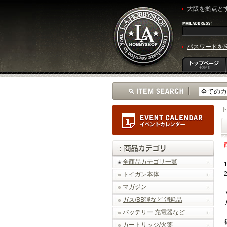
大阪を拠点とす
パスワードを
全商品カテゴリ一覧
トイガン本体
マガジン
ガス/BB弾など 消耗品
バッテリー 充電器など
カートリッジ/火薬