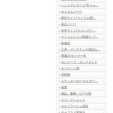
ハンドグレネード(手りゅ…
カスタムパーツ
固定サイト(ライフル用/…
純正パーツ
光学サイト(スコープ/ド…
ナイトビジョン関連(レプ…
装備品
工具・メンテナンス用品な…
弾速計/タイマー等
ガンケース・ガンスタンド
ターゲット類
塗料類
ステッカー/キーホルダー…
雑貨
雑誌・書籍・ビデオ類
スリングショット
カモフラージュ用品
サープラス関連品