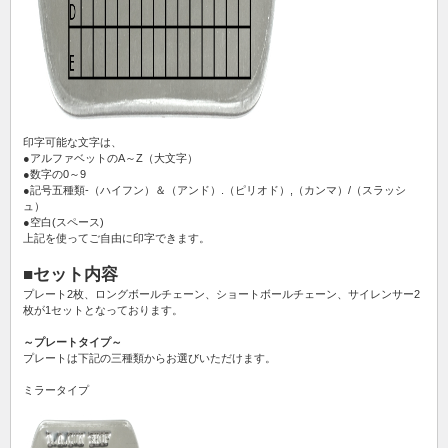
印字可能な文字は、
●アルファベットのA～Z（大文字）
●数字の0～9
●記号五種類‐（ハイフン）＆（アンド）.（ピリオド）,（カンマ）/（スラッシ
ュ）
●空白(スペース)
上記を使ってご自由に印字できます。
■セット内容
プレート2枚、ロングボールチェーン、ショートボールチェーン、サイレンサー2
枚が1セットとなっております。
～プレートタイプ～
プレートは下記の三種類からお選びいただけます。
ミラータイプ