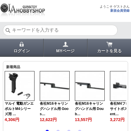
ようこそ ゲストさん
新規会員登録
ログイン
MYページ
カートを見る
新着商品
マルイ 電動ガンエ
各社M16キャリン
各社M16キャリン
各社M4フロ
ボルトM4シリー
グハンドル用 Goo
グハンドル用 Dou
サイトポスト
ズ用 …
s…
b…
ent…
4,306円
12,622円
13,557円
3,272円