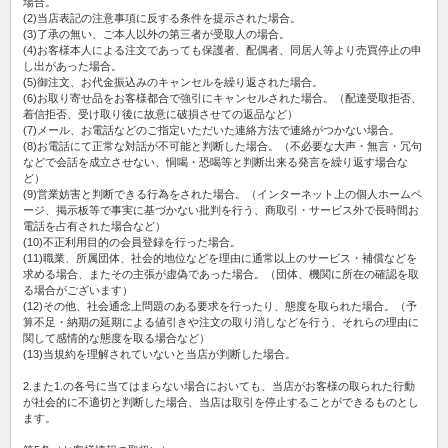
場合。
(2)当店表記の注意事項に反する条件を提示された場合。
(3)了承の無い、ご本人以外の第三者が受取人の場合。
(4)お客様本人による注文であっても保護者、配偶者、同居人等より売買停止の申
し出があった場合。
(5)御注文、お代金振込みのキャンセルを繰り返された場合。
(6)お取り寄せ品をお客様都合で強引にキャンセルされた場合。（配達受取拒否、
着信拒否、受け取り後に故意に破損させての返品など）
(7)メール、お電話などのご指定いただいた連絡方法で連絡がつかない場合。
(8)お電話にて正常な対話が不可能と判断した場合。（不必要な大声・無言・冗句
などで会話を成立させない、恫喝・恐喝等と判断出来る発言を繰り返す場合な
ど）
(9)営業妨害と判断できる行為をされた場合。（インターネット上の個人ホームペ
ージ、掲示板等で事実に基づかない批判を行う、商取引・サービス外で長時間お
電話を占有された場合など）
(10)不正利用目的の会員登録を行った場合。
(11)職業、所属団体、社会的地位などを理由に通常以上のサービス・補償などを
求める場合、またその主張が虚偽であった場合。（団体、機関に所在の確認を取
る場合がございます）
(12)その他、社会通念上問題のある要求を行ったり、態度を取られた場合。（予
算不足・納期の延期による値引きや注文の取り消しなどを行う、それらの理由に
関して感情的な態度を取る場合など）
(13)当規約を理解されていないと当店が判断した場合。
2.また1.の各号に当てはまらない場合においても、当店がお客様の取られた行動
が社会的に不適切と判断した場合、当店は取引を停止することができるものとし
ます。