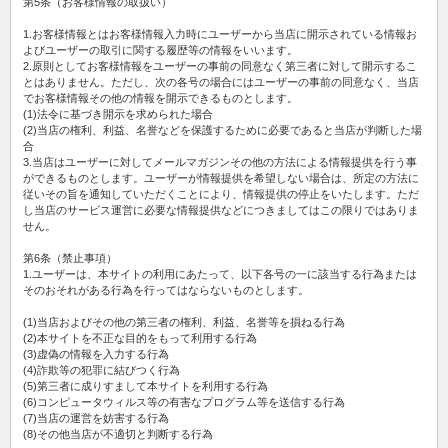
第5条（お客様情報の取扱い）
1.お客様情報とはお客様情報入力時にユーザーから当店に開示されている情報お
よびユーザーの取引に関する履歴等の情報をいいます。
2.原則としてお客様情報をユーザーの事前の同意なく第三者に対して開示するこ
とはありません。ただし、次の各号の場合にはユーザーの事前の同意なく、当店
でお客様情報その他の情報を開示できるものとします。
(1)法令に基づき開示を求められた場合
(2)当店の権利、利益、名誉などを保護するために必要であると当店が判断した場
合
3.当店はユーザーに対してメールマガジンその他の方法による情報提供を行う事
ができるものとします。ユーザーが情報提供を希望しない場合は、所定の方法に
従いその旨を通知していただくことにより、情報提供の停止をいたします。ただ
し当店のサービス運営に必要な情報提供などにつきましてはこの限りではありま
せん。
第6条（禁止事項）
1.ユーザーは、本サイトの利用にあたって、以下各号の一に該当する行為または
そのおそれがある行為を行ってはならないものとします。
(1)当店およびその他の第三者の権利、利益、名誉等を損ねる行為
(2)本サイトを不正な目的をもって利用する行為
(3)虚偽の情報を入力する行為
(4)詐欺等の犯罪に結びつく行為
(5)第三者に成りすまして本サイトを利用する行為
(6)コンピュータウィルス等の有害なプログラム等を送信する行為
(7)当店の運営を妨害する行為
(8)その他当店が不適切と判断する行為