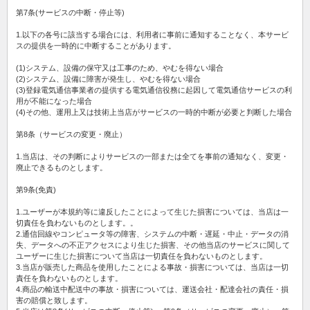
第7条(サービスの中断・停止等)
1.以下の各号に該当する場合には、利用者に事前に通知することなく、本サービ
スの提供を一時的に中断することがあります。
(1)システム、設備の保守又は工事のため、やむを得ない場合
(2)システム、設備に障害が発生し、やむを得ない場合
(3)登録電気通信事業者の提供する電気通信役務に起因して電気通信サービスの利
用が不能になった場合
(4)その他、運用上又は技術上当店がサービスの一時的中断が必要と判断した場合
第8条（サービスの変更・廃止）
1.当店は、その判断によりサービスの一部または全てを事前の通知なく、変更・
廃止できるものとします。
第9条(免責)
1.ユーザーが本規約等に違反したことによって生じた損害については、当店は一
切責任を負わないものとします。。
2.通信回線やコンピュータ等の障害、システムの中断・遅延・中止・データの消
失、データへの不正アクセスにより生じた損害、その他当店のサービスに関して
ユーザーに生じた損害について当店は一切責任を負わないものとします。
3.当店が販売した商品を使用したことによる事故・損害については、当店は一切
責任を負わないものとします。
4.商品の輸送中配送中の事故・損害については、運送会社・配達会社の責任・損
害の賠償と致します。