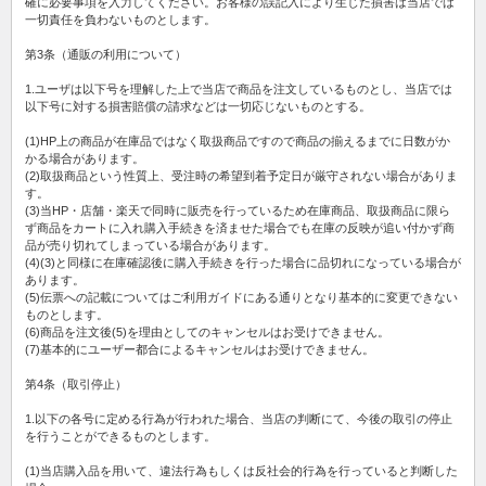
確に必要事項を入力してください。お客様の誤記入により生じた損害は当店では
一切責任を負わないものとします。
第3条（通販の利用について）
1.ユーザは以下号を理解した上で当店で商品を注文しているものとし、当店では
以下号に対する損害賠償の請求などは一切応じないものとする。
(1)HP上の商品が在庫品ではなく取扱商品ですので商品の揃えるまでに日数がか
かる場合があります。
(2)取扱商品という性質上、受注時の希望到着予定日が厳守されない場合がありま
す。
(3)当HP・店舗・楽天で同時に販売を行っているため在庫商品、取扱商品に限ら
ず商品をカートに入れ購入手続きを済ませた場合でも在庫の反映が追い付かず商
品が売り切れてしまっている場合があります。
(4)(3)と同様に在庫確認後に購入手続きを行った場合に品切れになっている場合が
あります。
(5)伝票への記載についてはご利用ガイドにある通りとなり基本的に変更できない
ものとします。
(6)商品を注文後(5)を理由としてのキャンセルはお受けできません。
(7)基本的にユーザー都合によるキャンセルはお受けできません。
第4条（取引停止）
1.以下の各号に定める行為が行われた場合、当店の判断にて、今後の取引の停止
を行うことができるものとします。
(1)当店購入品を用いて、違法行為もしくは反社会的行為を行っていると判断した