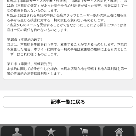
5.当店は第8条(サービスの中断・停止等) 、第9条（サービスの変更・廃止）、第
11条（本規約の改定）があった場合を含め利用者が被った損害、損失に対して一
切の責任を負わないものとします。
6.当店は発送される商品の中身が当店スタッフとユーザー以外の第三者に知られ
る事から生じる損害に対する一切の責任を負わないものとします。
7.当店からのメールを受信することができなかったことによる損害については当
店は一切の責任を負わないものとします。
第10条（本規約の改定）
当店は、本規約を事前を行う事で、変更することができるものとします。本規約
を変更した場合、本サイトに関する一切の事項は変更後の規約によるものとしユ
ーザーはこれに従うものとします。
第11条（準拠法、管轄裁判所）
本規約に関して紛争が生じた場合、当店本店所在地を管轄する地方裁判所を第一
審の専属的合意管轄裁判所とします。
記事一覧に戻る