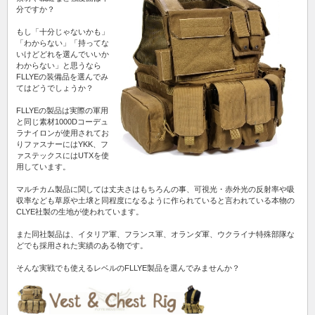
分ですか？
もし「十分じゃないかも」
「わからない」「持ってな
いけどどれを選んでいいか
わからない」と思うなら
FLLYEの装備品を選んでみ
てはどうでしょうか？
FLLYEの製品は実際の軍用
と同じ素材1000Dコーデュ
ラナイロンが使用されてお
りファスナーにはYKK、フ
ァステックスにはUTXを使
用しています。
マルチカム製品に関しては丈夫さはもちろんの事、可視光・赤外光の反射率や吸
収率なども草原や土壌と同程度になるように作られていると言われている本物の
CLYE社製の生地が使われています。
また同社製品は、イタリア軍、フランス軍、オランダ軍、ウクライナ特殊部隊な
どでも採用された実績のある物です。
そんな実戦でも使えるレベルのFLLYE製品を選んでみませんか？