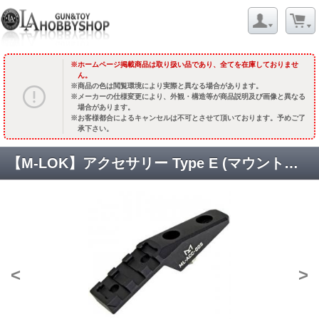
ホームページ掲載商品は取り扱い品であり、全てを在庫しておりませ
ん。
商品の色は閲覧環境により実際と異なる場合があります。
メーカーの仕様変更により、外観・構造等が商品説明及び画像と異なる
場合があります。
お客様都合によるキャンセルは不可とさせて頂いております。予めご了
承下さい。
【M-LOK】アクセサリー Type E (マウントライザー) [AR-ML-ACC-005] [品切中.国内再入荷待ち]
<
>