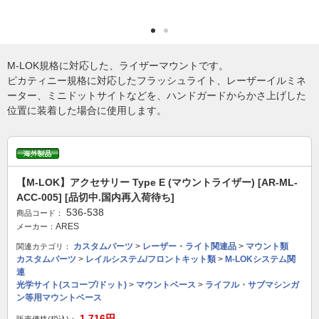
M-LOK規格に対応した、ライザーマウントです。
ピカティニー規格に対応したフラッシュライト、レーザーイルミネ
ーター、ミニドットサイトなどを、ハンドガードからかさ上げした
位置に装着した場合に使用します。
【M-LOK】アクセサリー Type E (マウントライザー) [AR-ML-
ACC-005] [品切中.国内再入荷待ち]
536-538
商品コード：
ARES
メーカー：
カスタムパーツ
>
レーザー・ライト関連品
>
マウント類
関連カテゴリ：
カスタムパーツ
>
レイルシステム/フロントキット類
>
M-LOKシステム関
連
光学サイト(スコープ/ドット)
>
マウントベース
>
ライフル・サブマシンガ
ン等用マウントベース
1,716円