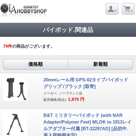
バイポッド.関連品
79
件
の商品がございます。
価格順
新着順
20mmレール用 GPS-02タイプバイポッド
グリップ /ブラック [取寄]
メーカー:
ノーブランド品
1,870
円
販売価格(税込):
B&T ミリタリーバイポッド (with NAR
Adapter/Polymer Feet) MLOK to 1913レイ
ルアダプター付属 [BT-22297AD] [品切中.
再入荷時期未定]