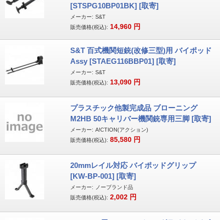
[STSPG10BP01BK] [取寄]
メーカー:
S&T
14,960
円
販売価格(税込):
S&T 百式機関短銃(改修三型)用 バイポッド
Assy [STAEG116BBP01] [取寄]
メーカー:
S&T
13,090
円
販売価格(税込):
プラスチック他製完成品 ブローニング
M2HB 50キャリバー機関銃専用三脚 [取寄]
メーカー:
A!CTION(アクション)
85,580
円
販売価格(税込):
20mmレイル対応 バイポッドグリップ
[KW-BP-001] [取寄]
メーカー:
ノーブランド品
2,002
円
販売価格(税込):