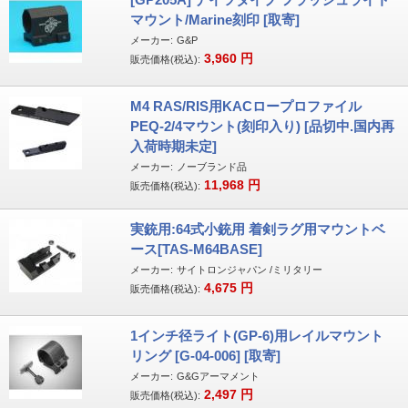
マウント/Marine刻印 [取寄]
メーカー:
G&P
3,960
円
販売価格(税込):
M4 RAS/RIS用KACロープロファイル
PEQ-2/4マウント(刻印入り) [品切中.国内再
入荷時期未定]
メーカー:
ノーブランド品
11,968
円
販売価格(税込):
実銃用:64式小銃用 着剣ラグ用マウントベ
ース[TAS-M64BASE]
メーカー:
サイトロンジャパン /ミリタリー
4,675
円
販売価格(税込):
1インチ径ライト(GP-6)用レイルマウント
リング [G-04-006] [取寄]
メーカー:
G&Gアーマメント
2,497
円
販売価格(税込):