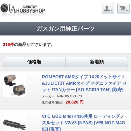
ガスガン用純正パーツ
316
件
の商品がございます。
価格順
新着順
ROMEO8T AMRタイプ 1X20ドットサイト
&JULIET3T AMRタイプ マグニファイア セ
ット /TANカラー [AO-SC019-TAN] [取寄]
メーカー:
ARROW OPTICS
28,820
円
販売価格(税込):
VFC GBB M4/HK416共用 ローディングノ
ズルセット V2/V3 (NPAS) [VF9-NOZ-M4G-
03] [取寄]