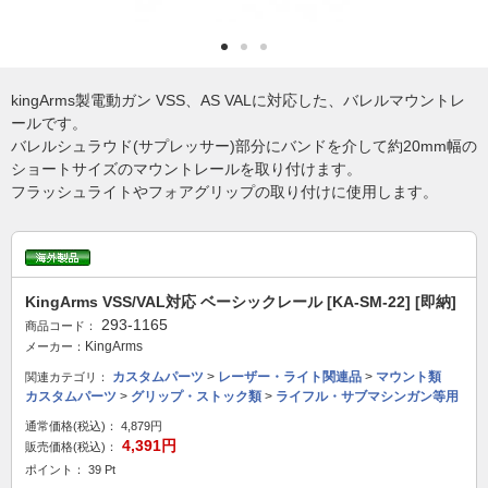
kingArms製電動ガン VSS、AS VALに対応した、バレルマウントレ
ールです。
バレルシュラウド(サプレッサー)部分にバンドを介して約20mm幅の
ショートサイズのマウントレールを取り付けます。
フラッシュライトやフォアグリップの取り付けに使用します。
KingArms VSS/VAL対応 ベーシックレール [KA-SM-22] [即納]
293-1165
商品コード：
KingArms
メーカー：
カスタムパーツ
>
レーザー・ライト関連品
>
マウント類
関連カテゴリ：
カスタムパーツ
>
グリップ・ストック類
>
ライフル・サブマシンガン等用
通常価格(税込)：
4,879円
4,391円
販売価格(税込)：
ポイント： 39 Pt