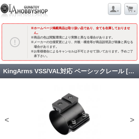
ホームページ掲載商品は取り扱い品であり、全てを在庫しておりませ
ん。
商品の色は閲覧環境により実際と異なる場合があります。
メーカーの仕様変更により、外観・構造等が商品説明及び画像と異なる
場合があります。
お客様都合によるキャンセルは不可とさせて頂いております。予めご了
承下さい。
KingArms VSS/VAL対応 ベーシックレール [KA-SM-22] [即納]
<
>