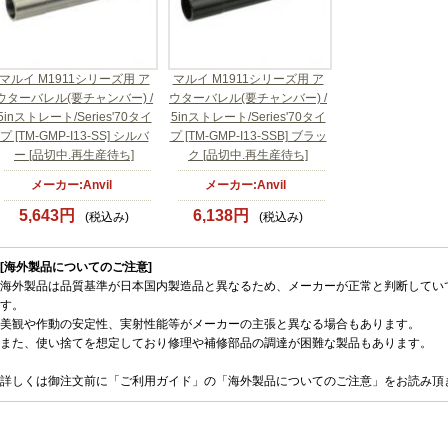
マルイ M1911シリーズ用 ア
マルイ M1911シリーズ用 ア
ウターバレル(要チャンバー) /
ウターバレル(要チャンバー) /
5inストレート/Series'70タイ
5inストレート/Series'70タイ
プ [TM-GMP-I13-SS] シルバ
プ [TM-GMP-I13-SSB] ブラッ
ー [品切中.再生産待ち]
ク [品切中.再生産待ち]
メーカー:Anvil
メーカー:Anvil
5,643円
6,138円
(税込み)
(税込み)
[海外製品についてのご注意]
海外製品は品質基準が日本国内製造品と異なるため、メーカーが正常と判断してい
す。
美観や作動の安定性、実射性能等がメーカーの主張と異なる場合もあります。
また、使い捨てを想定しており修理や補修部品の調達が困難な製品もあります。
詳しくは御注文前に「ご利用ガイド」の「海外製品についてのご注意」をお読み頂