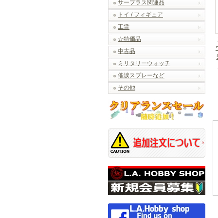
サープラス関連品
トイ / フィギュア
工賃
☆特価品
中古品
ミリタリーウォッチ
催涙スプレーなど
その他