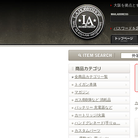
大阪を拠点とす
パスワードを
全商品カテゴリ一覧
トイガン本体
マガジン
ガス/BB弾など 消耗品
バッテリー 充電器など
テ
カートリッジ/火薬
ハンドグレネード(手りゅ…
カスタムパーツ