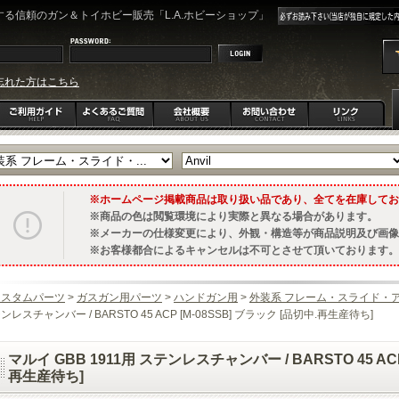
る信頼のガン＆トイホビー販売「L.A.ホビーショップ」
忘れた方はこちら
ホームページ掲載商品は取り扱い品であり、全てを在庫してお
商品の色は閲覧環境により実際と異なる場合があります。
メーカーの仕様変更により、外観・構造等が商品説明及び画像
お客様都合によるキャンセルは不可とさせて頂いております。
カスタムパーツ
>
ガスガン用パーツ
>
ハンドガン用
>
外装系 フレーム・スライド・
ンレスチャンバー / BARSTO 45 ACP [M-08SSB] ブラック [品切中.再生産待ち]
マルイ GBB 1911用 ステンレスチャンバー / BARSTO 45 ACP
再生産待ち]