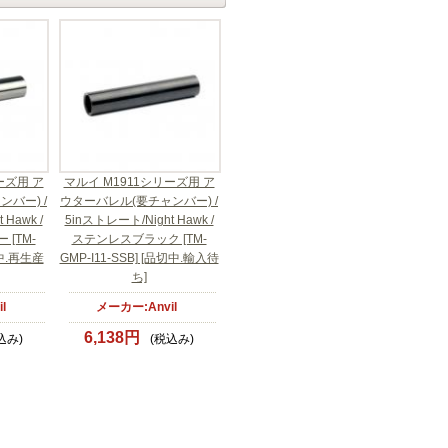
ーズ用 ア
マルイ M1911シリーズ用 ア
バー) /
ウターバレル(要チャンバー) /
Hawk /
5inストレート/Night Hawk /
[TM-
ステンレスブラック [TM-
切中.再生産
GMP-I11-SSB] [品切中.輸入待
ち]
l
メーカー:Anvil
6,138円
込み)
(税込み)