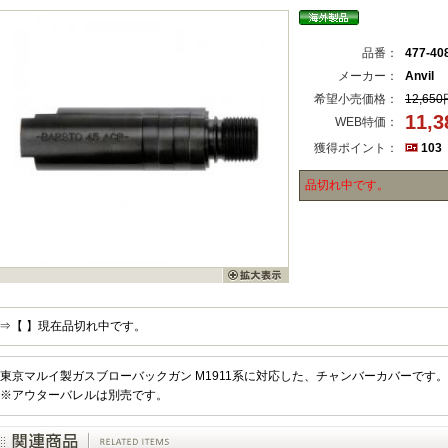
品番：
477-40
メーカー：
Anvil
希望小売価格：
12,650
11,
WEB特価：
獲得ポイント：
103
品切れ中です。
⇒【 】現在品切れ中です。
東京マルイ製ガスブローバックガン M1911系に対応した、チャンバーカバーです。
※アウターバレルは別売です。