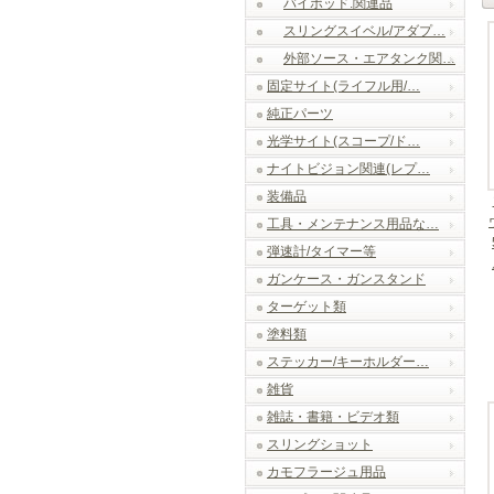
バイポッド.関連品
スリングスイベル/アダプ…
外部ソース・エアタンク関…
固定サイト(ライフル用/…
純正パーツ
光学サイト(スコープ/ド…
ナイトビジョン関連(レプ…
装備品
工具・メンテナンス用品な…
弾速計/タイマー等
ガンケース・ガンスタンド
ターゲット類
塗料類
ステッカー/キーホルダー…
雑貨
雑誌・書籍・ビデオ類
スリングショット
カモフラージュ用品