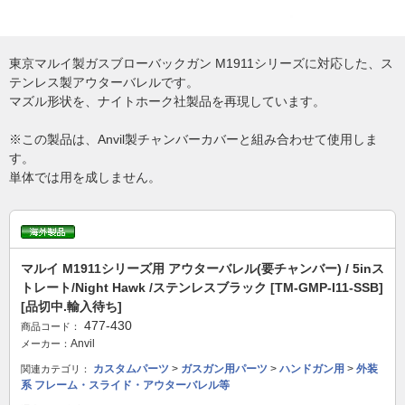
東京マルイ製ガスブローバックガン M1911シリーズに対応した、ス
テンレス製アウターバレルです。
マズル形状を、ナイトホーク社製品を再現しています。
※この製品は、Anvil製チャンバーカバーと組み合わせて使用しま
す。
単体では用を成しません。
マルイ M1911シリーズ用 アウターバレル(要チャンバー) / 5inス
トレート/Night Hawk /ステンレスブラック [TM-GMP-I11-SSB]
[品切中.輸入待ち]
477-430
商品コード：
Anvil
メーカー：
カスタムパーツ
>
ガスガン用パーツ
>
ハンドガン用
>
外装
関連カテゴリ：
系 フレーム・スライド・アウターバレル等