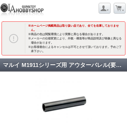
ホームページ掲載商品は取り扱い品であり、全てを在庫しておりませ
ん。
商品の色は閲覧環境により実際と異なる場合があります。
メーカーの仕様変更により、外観・構造等が商品説明及び画像と異なる
場合があります。
お客様都合によるキャンセルは不可とさせて頂いております。予めご了
承下さい。
マルイ M1911シリーズ用 アウターバレル(要チャンバー) / 5inストレート/Night Hawk /ステンレスブラック [TM-GMP-I11-SSB] [品切中.輸入待ち]