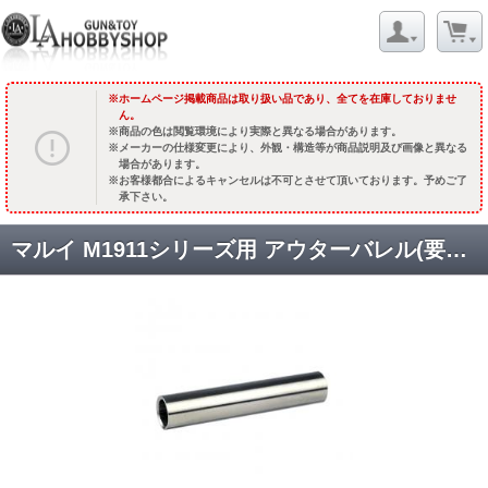
ホームページ掲載商品は取り扱い品であり、全てを在庫しておりませ
ん。
商品の色は閲覧環境により実際と異なる場合があります。
メーカーの仕様変更により、外観・構造等が商品説明及び画像と異なる
場合があります。
お客様都合によるキャンセルは不可とさせて頂いております。予めご了
承下さい。
マルイ M1911シリーズ用 アウターバレル(要チャンバー) / 5inストレート/Night Hawk /ステンレスシルバー [TM-GMP-I11-SS] [品切中.再生産待ち]