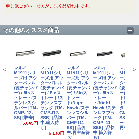
申し訳ございませんが、只今品切れ中です。
その他のオススメ商品
マルイ
マルイ
マルイ
マルイ
マルイ
<
>
M1911シリ
M1911シリ
M1911シリ
M1911シリ
M1911シ
ーズ用 アウ
ーズ用 アウ
ーズ用 アウ
ーズ用 アウ
ーズ用 ア
ターバレル
ターバレル
ターバレル
ターバレル
ターバレ
(要チャンバ
(要チャンバ
(要チャンバ
(要チャンバ
(要チャン
ー) / 5inス
ー) / 5inス
ー) / 5inス
ー) / 5inス
ー) / 5in
トレート/ス
トレート/ス
トレー
トレー
トレー
テンレスシ
テンレスブ
ト/Night
ト/Night
ト/Series
ルバー [TM-
ラック [TM-
Hawk /ステ
Hawk /ステ
タイプ [T
GMP-I12-
GMP-I12-
ンレスシル
ンレスブラ
GMP-I13-
SS] [取寄]
SSB] [品切
バー [TM-
ック [TM-
SS] シル
中.輸入待
GMP-I11-
GMP-I11-
ー [品切中
5,643円
ち]
SS] [品切
SSB] [品切
再生産待ち
中.再生産待
中.輸入待
6,138円
5,64
ち]
ち]