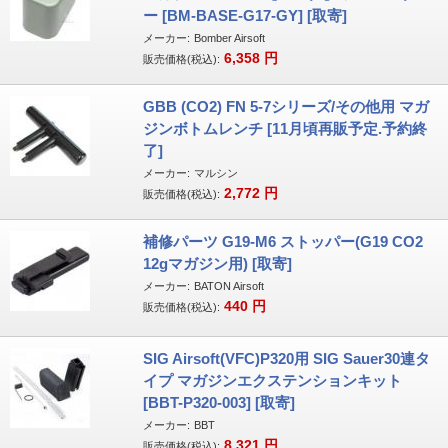
ー [BM-BASE-G17-GY] [取寄]
メーカー:
Bomber Airsoft
6,358
円
販売価格(税込):
GBB (CO2) FN 5-7シリーズ/その他用 マガ
ジンボトムレンチ [11月頃再販予定.予約終
了]
メーカー:
マルシン
2,772
円
販売価格(税込):
補修パーツ G19-M6 ストッパー(G19 CO2
12gマガジン用) [取寄]
メーカー:
BATON Airsoft
440
円
販売価格(税込):
SIG Airsoft(VFC)P320用 SIG Sauer30連タ
イプ マガジンエクステンションキット
[BBT-P320-003] [取寄]
メーカー:
BBT
8,321
円
販売価格(税込):