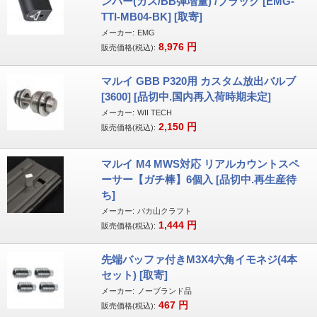
ンパー(ガス/BB弾増量) /ブラック [EMG-
TTI-MB04-BK] [取寄]
メーカー:
EMG
8,976
円
販売価格(税込):
マルイ GBB P320用 カスタム放出バルブ
[3600] [品切中.国内再入荷時期未定]
メーカー:
WII TECH
2,150
円
販売価格(税込):
マルイ M4 MWS対応 リアルカウントスペ
ーサー【ガチ棒】6個入 [品切中.再生産待
ち]
メーカー:
パカ山クラフト
1,444
円
販売価格(税込):
先端バッファ付きM3X4六角イモネジ(4本
セット) [取寄]
メーカー:
ノーブランド品
467
円
販売価格(税込):