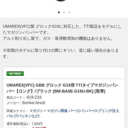
UMAREX(VFC)製 グロックG19に対応した、TTI製品をモデルにし
たマガジンバンパーです。
アルミ削り出し製で、ガス・装弾数増加の機能はありません。
※初期のモデルに取り付けの際にキツい、逆に緩い場合がありま
す。
UMAREX(VFC) GBB グロック G19用 TTIタイプマガジンバン
パー【ロング】/ブラック [BM-BASE-G19U-BK] [取寄]
419-216
商品コード：
Bomber Airsoft
メーカー：
マガジン
>
マガジン関連 パーツ(バンパー/スプリング/注入
関連カテゴリ：
バルブ/パッキンなど)
通常価格(税込)：
7,920円