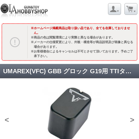
ホームページ掲載商品は取り扱い品であり、全てを在庫しておりませ
ん。
商品の色は閲覧環境により実際と異なる場合があります。
メーカーの仕様変更により、外観・構造等が商品説明及び画像と異なる
場合があります。
お客様都合によるキャンセルは不可とさせて頂いております。予めご了
承下さい。
UMAREX(VFC) GBB グロック G19用 TTIタイプマガジンバンパー【ロング】/ブラック [BM-BASE-G19U-BK] [取寄]
<
>