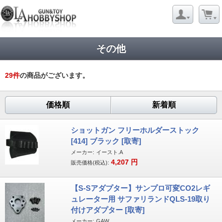
その他
29
件
の商品がございます。
価格順
新着順
ショットガン フリーホルダーストック
[414] ブラック [取寄]
メーカー:
イースト.A
4,207
円
販売価格(税込):
【S-Sアダプター】サンプロ可変CO2レギ
ュレーター用 サファリランドQLS-19取り
付けアダプター [取寄]
メーカー:
GAW