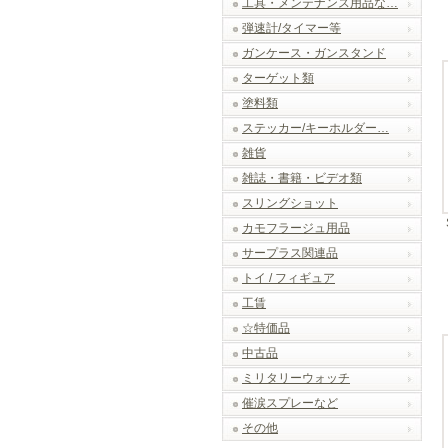
工具・メンテナンス用品な…
弾速計/タイマー等
ガンケース・ガンスタンド
ターゲット類
塗料類
ステッカー/キーホルダー…
雑貨
雑誌・書籍・ビデオ類
スリングショット
カモフラージュ用品
サープラス関連品
トイ / フィギュア
工賃
☆特価品
中古品
ミリタリーウォッチ
催涙スプレーなど
その他