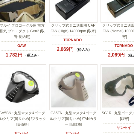
マルイ プロゴーグル用 前方
クリップ式ミニ送風機 CAP
クリップ式ミニ送風機
排気 プロ・ダクト Gen2 [取
FAN (High) 14000rpm [取寄]
FAN (Nomal) 1000
寄:長納期]
寄]
TORNADO
GAW
TORNADO
2,069円
(税込み)
1,782円
2,069円
(税込み)
(税
GA5BN : 丸型マスク&ゴーグ
GA5TN : 丸型マスク&ゴーグ
SG1R : 丸型ゴーグ
ル/クリア[曇り止め] /ブラック
ル/クリア[曇り止め] /TANカラ
[取寄]
[旧価格]
ー [旧価格]
サンセイ
サンセイ
サンセイ