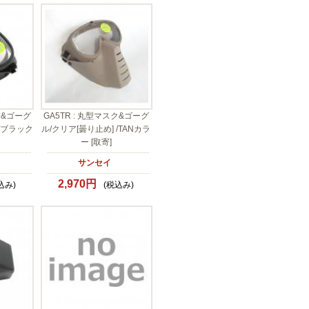
ク&ゴーグ
GA5TR : 丸型マスク&ゴーグ
 /ブラック
ル/クリア[曇り止め] /TANカラ
ー [取寄]
サンセイ
2,970円
込み)
(税込み)