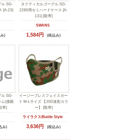
 SG-
タクティカルゴーグル SG-
[A-23]
2280用セミハードケース [A-
131] [取寄]
SWANS
1,584円
み)
(税込み)
 SG-
イージーブレスフェイスガー
ーム(接眼
ド M-Lサイズ 【JSD迷彩カラ
取寄]
ー】 [取寄]
ライラクス/Battle Style
3,636円
込み)
(税込み)