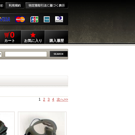
0
カート
お気に入り
購入履歴
1
2
3
4
次へ>>