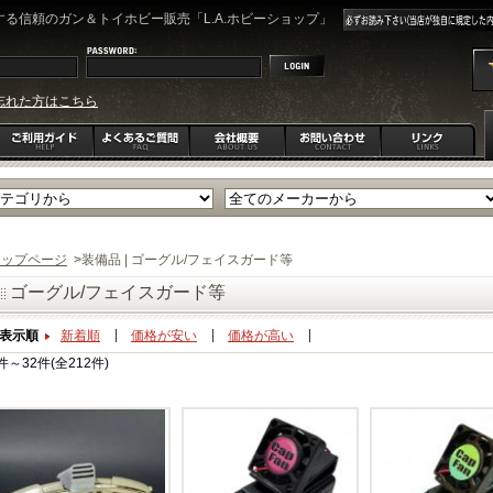
る信頼のガン＆トイホビー販売「L.A.ホビーショップ」
忘れた方はこちら
トップページ
>
装備品 | ゴーグル/フェイスガード等
ゴーグル/フェイスガード等
表示順
新着順
価格が安い
価格が高い
件～32件(全212件)