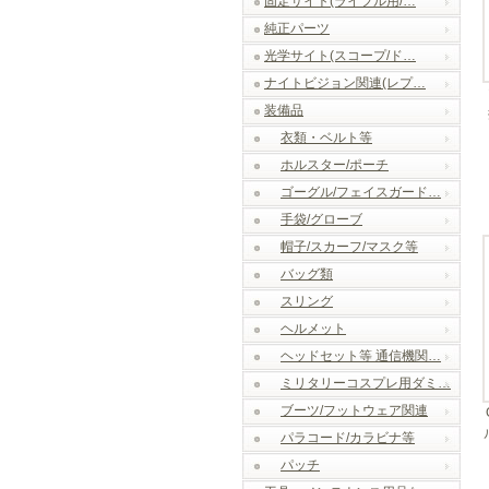
固定サイト(ライフル用/…
純正パーツ
光学サイト(スコープ/ド…
ナイトビジョン関連(レプ…
装備品
衣類・ベルト等
ホルスター/ポーチ
ゴーグル/フェイスガード…
手袋/グローブ
帽子/スカーフ/マスク等
バッグ類
スリング
ヘルメット
ヘッドセット等 通信機関…
ミリタリーコスプレ用ダミ…
ブーツ/フットウェア関連
パラコード/カラビナ等
パッチ