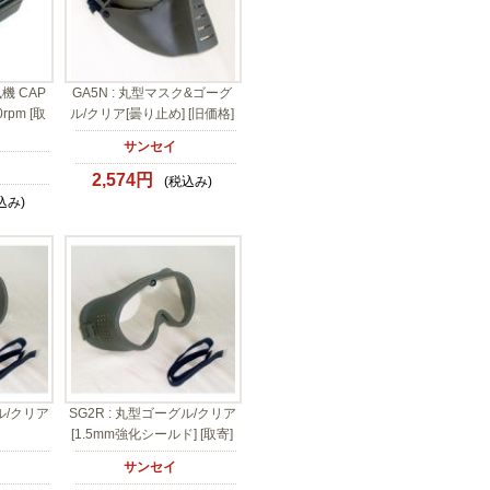
 CAP
GA5N : 丸型マスク&ゴーグ
0rpm [取
ル/クリア[曇り止め] [旧価格]
サンセイ
2,574円
(税込み)
込み)
ル/クリア
SG2R : 丸型ゴーグル/クリア
[1.5mm強化シールド] [取寄]
サンセイ