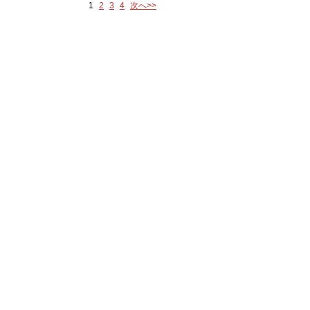
1
2
3
4
次へ>>