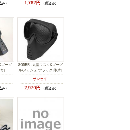
1,782円
込み)
(税込み)
ク&ゴーグ
SG5BR : 丸型マスク&ゴーグ
寄]
ル/メッシュ /ブラック [取寄]
サンセイ
2,970円
込み)
(税込み)