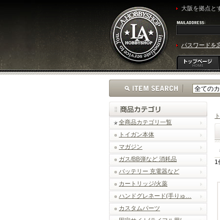
大阪を拠点とす
パスワードを
全商品カテゴリ一覧
トイガン本体
マガジン
ガス/BB弾など 消耗品
1
バッテリー 充電器など
カートリッジ/火薬
ハンドグレネード(手りゅ…
カスタムパーツ