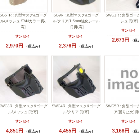
SG5TR : 丸型マスク&ゴーグ
SG9R : 丸型マスク&ゴーグ
SWG1R : 角型ゴー
ル/メッシュ /TANカラー [取
ル/クリア[1.5mm強化シール
シュ [取寄]
寄]
ド] [取寄]
サンセイ
サンセイ
サンセイ
2,673円
(税
2,970円
2,376円
(税込み)
(税込み)
SWG3R : 角型マスク&ゴーグ
SWG4R : 角型マスク&ゴーグ
SWG5R : 角型ゴー
ル/メッシュ [取寄]
ル/クリア [取寄]
ア[曇り止め] [
サンセイ
サンセイ
サンセイ
4,851円
4,455円
3,168円
(税込み)
(税込み)
(税