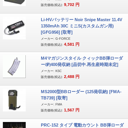
9,702
円
販売価格(税込):
Li-HVバッテリー Noir Snipe Master 11.4V
1350mAh 30C ミニS(カスタムガン用)
[GFG956] [取寄]
メーカー:
G-FORCE
4,581
円
販売価格(税込):
M4マガジンスタイル クィックBB弾ローダ
ー/約400発収納 [品切中.再生産時期未定]
メーカー:
KSC
2,488
円
販売価格(税込):
MS2000型BBローダー (125発収納) [FMA-
TB739] [取寄]
メーカー:
FMA
1,567
円
販売価格(税込):
PRC-152 タイプ 電動カウント BB弾ローダ