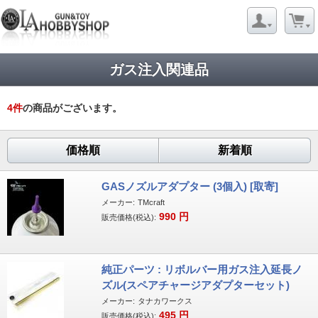
ガス注入関連品
4
件
の商品がございます。
価格順
新着順
GASノズルアダプター (3個入) [取寄]
メーカー:
TMcraft
990
円
販売価格(税込):
純正パーツ : リボルバー用ガス注入延長ノ
ズル(スペアチャージアダプターセット)
メーカー:
タナカワークス
495
円
販売価格(税込):