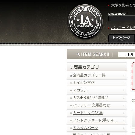
大阪を拠点とす
パスワードを
全商品カテゴリ一覧
トイガン本体
マガジン
ガス/BB弾など 消耗品
バッテリー 充電器など
カートリッジ/火薬
ハンドグレネード(手りゅ…
カスタムパーツ