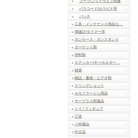
ブーツ/フットウェア関連
パラコード/カラビナ等
パッチ
工具・メンテナンス用品な…
弾速計/タイマー等
ガンケース・ガンスタンド
ターゲット類
塗料類
ステッカー/キーホルダー…
雑貨
雑誌・書籍・ビデオ類
スリングショット
カモフラージュ用品
サープラス関連品
トイ / フィギュア
工賃
☆特価品
中古品