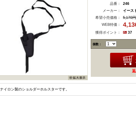
品番：
246
メーカー：
イースト
希望小売価格：
5,170円
4,1
WEB特価：
獲得ポイント：
37
個数：
返
ナイロン製のショルダーホルスターです。