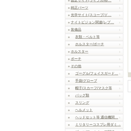
固定サイト(ライフル用/…
純正パーツ
光学サイト(スコープ/ド…
ナイトビジョン関連(レプ…
装備品
衣類・ベルト等
ホルスター/ポーチ
ホルスター
ポーチ
その他
ゴーグル/フェイスガード…
手袋/グローブ
帽子/スカーフ/マスク等
バッグ類
スリング
ヘルメット
ヘッドセット等 通信機関…
ミリタリーコスプレ用ダミ…