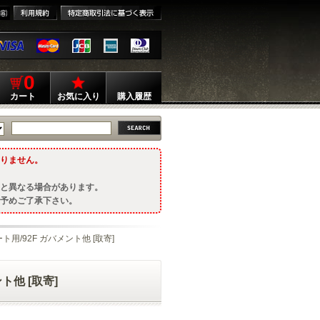
0
カート
お気に入り
購入履歴
りません。
と異なる場合があります。
予めご了承下さい。
ト用/92F ガバメント他 [取寄]
ト他 [取寄]