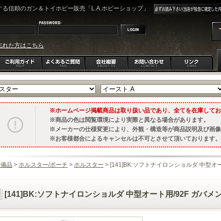
る信頼のガン＆トイホビー販売「L.A.ホビーショップ」
忘れた方はこちら
ホームページ掲載商品は取り扱い品であり、全てを在庫してお
商品の色は閲覧環境により実際と異なる場合があります。
メーカーの仕様変更により、外観・構造等が商品説明及び画像
お客様都合によるキャンセルは不可とさせて頂いております。
装備品
>
ホルスター/ポーチ
>
ホルスター
> [141]BK:ソフトナイロンショルダ 中型オー
[141]BK:ソフトナイロンショルダ 中型オート用/92F ガバメン