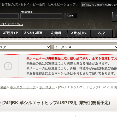
る信頼のガン＆トイホビー販売「L.A.ホビーショップ」
忘れた方はこちら
ホームページ掲載商品は取り扱い品であり、全てを在庫してお
商品の色は閲覧環境により実際と異なる場合があります。
メーカーの仕様変更により、外観・構造等が商品説明及び画像
お客様都合によるキャンセルは不可とさせて頂いております。
装備品
>
ホルスター/ポーチ
>
ホルスター
> [242]BK:革シルエットヒップ/USP P8用 [
[242]BK:革シルエットヒップ/USP P8用 [取寄] (廃番予定)