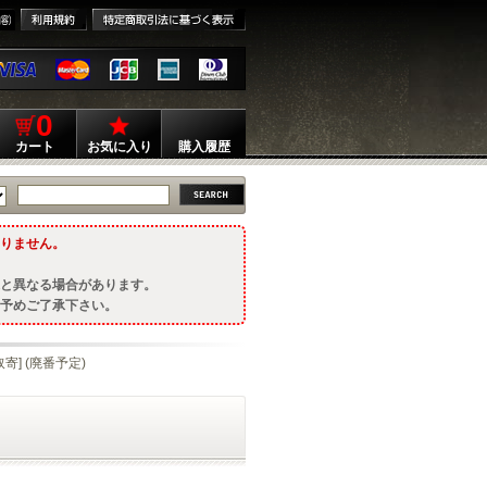
0
カート
お気に入り
購入履歴
りません。
と異なる場合があります。
予めご了承下さい。
取寄] (廃番予定)