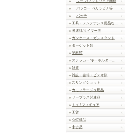
ブーツ/フットウェア関連
パラコード/カラビナ等
パッチ
工具・メンテナンス用品な…
弾速計/タイマー等
ガンケース・ガンスタンド
ターゲット類
塗料類
ステッカー/キーホルダー…
雑貨
雑誌・書籍・ビデオ類
スリングショット
カモフラージュ用品
サープラス関連品
トイ / フィギュア
工賃
☆特価品
中古品