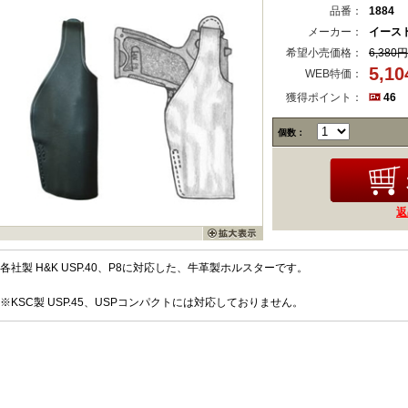
品番：
1884
メーカー：
イースト
希望小売価格：
6,380円
5,1
WEB特価：
獲得ポイント：
46
個数：
返
各社製 H&K USP.40、P8に対応した、牛革製ホルスターです。
※KSC製 USP.45、USPコンパクトには対応しておりません。