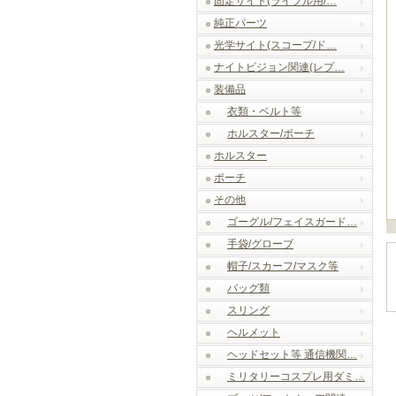
固定サイト(ライフル用/…
純正パーツ
光学サイト(スコープ/ド…
ナイトビジョン関連(レプ…
装備品
衣類・ベルト等
ホルスター/ポーチ
ホルスター
ポーチ
その他
ゴーグル/フェイスガード…
手袋/グローブ
帽子/スカーフ/マスク等
バッグ類
スリング
ヘルメット
ヘッドセット等 通信機関…
ミリタリーコスプレ用ダミ…