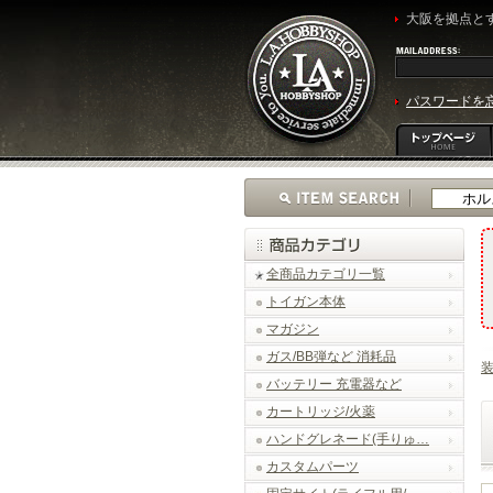
大阪を拠点とす
パスワードを
全商品カテゴリ一覧
トイガン本体
マガジン
ガス/BB弾など 消耗品
バッテリー 充電器など
カートリッジ/火薬
ハンドグレネード(手りゅ…
カスタムパーツ