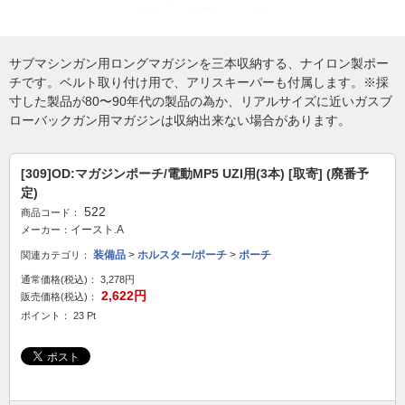
サブマシンガン用ロングマガジンを三本収納する、ナイロン製ポー
チです。ベルト取り付け用で、アリスキーパーも付属します。※採
寸した製品が80〜90年代の製品の為か、リアルサイズに近いガスブ
ローバックガン用マガジンは収納出来ない場合があります。
[309]OD:マガジンポーチ/電動MP5 UZI用(3本) [取寄] (廃番予
定)
522
商品コード：
イースト.A
メーカー：
装備品
>
ホルスター/ポーチ
>
ポーチ
関連カテゴリ：
通常価格(税込)：
3,278円
2,622円
販売価格(税込)：
ポイント： 23 Pt