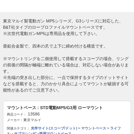
東京マルイ製電動ガン MP5シリーズ、G3シリーズに対応した、
B&T社タイプのロープロファイルマウントベースです。
※次世代電動ガンMP5は専用品を使用して下さい。
亜鉛合金製で、四本の爪で上下に締め付ける構造です。
※マウントリングを二個使用して搭載するスコープの場合、リング
の前後の間隔が極端に離れている場合は、対応しない場合がありま
す。
※先端の突き出した部分に、一点で保持するタイプのドットサイト
などを搭載すると、力のかかり具合によってマウントが破損する可
能性があるのでご注意下さい。
マウントベース : STD電動MP5/G3用 ローマウント
13586
商品コード：
東京マルイ
メーカー：
光学サイト(スコープ/ドット)
>
マウントベース
>
ライフ
関連カテゴリ：
ル・サブマシンガン等用マウントベース