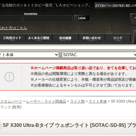
る信頼のガン＆トイホビー販売「L.A.ホビーショップ」
忘れた方はこちら
ホームページ掲載商品は取り扱い品であり、全てを在庫してお
商品の色は閲覧環境により実際と異なる場合があります。
メーカーの仕様変更により、外観・構造等が商品説明及び画像
お客様都合によるキャンセルは不可とさせて頂いております。
カスタムパーツ
>
レーザー・ライト関連品
>
ライト類
>
ライト本体
> SF X300 Ul
ラック [取寄]
SF X300 Ultra-Bタイプ ウェポンライト [SOTAC-SD-95] ブ