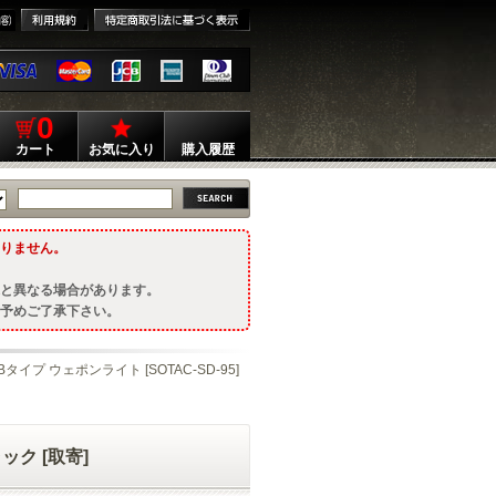
0
カート
お気に入り
購入履歴
りません。
と異なる場合があります。
予めご了承下さい。
tra-Bタイプ ウェポンライト [SOTAC-SD-95]
ラック [取寄]