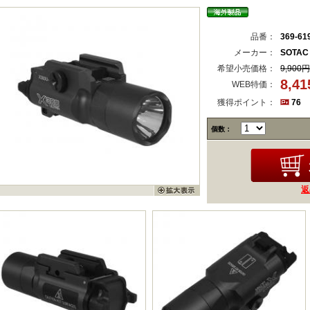
品番：
369-61
メーカー：
SOTAC
希望小売価格：
9,900円
8,4
WEB特価：
獲得ポイント：
76
個数：
返