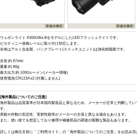
ウェポンライト X300Ultra BをモデルにしたLEDフラッシュライトです。
ピカティニー規格レールに取り付け対応します。
全体はアルミ合金製、バックプレート(スイッチユニット)は強化樹脂製です。
全長:約 97mm
重量:約 90g
最大出力:約 1000ルーメン(メーカー情報)
使用電池:CR123A x2 (付属しません)
[海外製品についてのご注意]
海外製品は品質基準が日本国内製造品と異なるため、メーカーが正常と判断してい
す。
美観や作動の安定性、実射性能等がメーカーの主張と異なる場合もあります。
また、使い捨てを想定しており修理や補修部品の調達が困難な製品もあります。
詳しくは御注文前に「ご利用ガイド」の「海外製品についてのご注意」をお読み頂