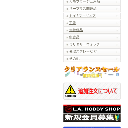
カモフラージュ用品
サープラス関連品
トイ / フィギュア
工賃
☆特価品
中古品
ミリタリーウォッチ
催涙スプレーなど
その他