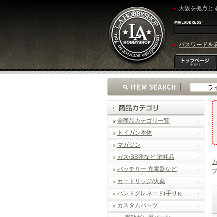
大阪を拠点とす
パスワードを
全商品カテゴリ一覧
トイガン本体
マガジン
ガス/BB弾など 消耗品
バッテリー 充電器など
ブ
カートリッジ/火薬
ハンドグレネード(手りゅ…
カスタムパーツ