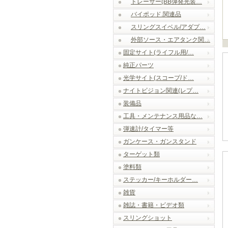
トレーサー(BB弾発光装…
バイポッド.関連品
スリングスイベル/アダプ…
外部ソース・エアタンク関…
固定サイト(ライフル用/…
純正パーツ
光学サイト(スコープ/ド…
ナイトビジョン関連(レプ…
装備品
工具・メンテナンス用品な…
弾速計/タイマー等
ガンケース・ガンスタンド
ターゲット類
塗料類
ステッカー/キーホルダー…
雑貨
雑誌・書籍・ビデオ類
スリングショット