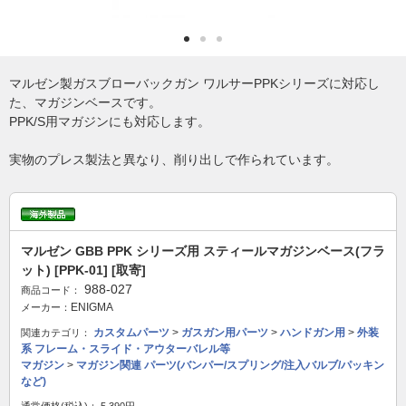
マルゼン製ガスブローバックガン ワルサーPPKシリーズに対応し
た、マガジンベースです。
PPK/S用マガジンにも対応します。
実物のプレス製法と異なり、削り出しで作られています。
マルゼン GBB PPK シリーズ用 スティールマガジンベース(フラ
ット) [PPK-01] [取寄]
988-027
商品コード：
ENIGMA
メーカー：
カスタムパーツ
>
ガスガン用パーツ
>
ハンドガン用
>
外装
関連カテゴリ：
系 フレーム・スライド・アウターバレル等
マガジン
>
マガジン関連 パーツ(バンパー/スプリング/注入バルブ/パッキン
など)