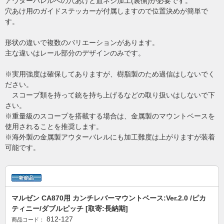
アウターバレルへの穴あけと皿ネジ加工(裏側)が必要です。
穴あけ用のガイドステッカーが付属しますので位置決めが簡単で
す。
形状の違いで複数のバリエーションがあります。
主な違いはレール部分のデザインのみです。
※実用強度は確保してありますが、樹脂製のため過信はしないでく
ださい。
スコープ類を持って銃を持ち上げるなどの取り扱いはしないで下
さい。
※重量級のスコープを搭載する場合は、金属製のマウントベースを
使用されることを推奨します。
※海外製の金属製アウターバレルにも加工難度は上がりますが装着
可能です。
マルゼン CA870用 カンチレバーマウントベース:Ver.2.0 /ピカ
ティニー/ダブルピッチ [取寄:長納期]
812-127
商品コード：