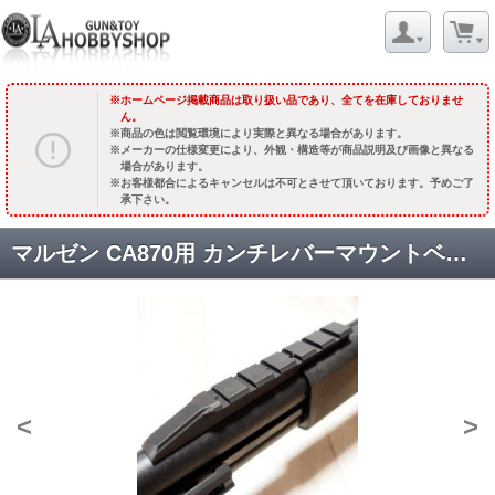
ホームページ掲載商品は取り扱い品であり、全てを在庫しておりませ
ん。
商品の色は閲覧環境により実際と異なる場合があります。
メーカーの仕様変更により、外観・構造等が商品説明及び画像と異なる
場合があります。
お客様都合によるキャンセルは不可とさせて頂いております。予めご了
承下さい。
マルゼン CA870用 カンチレバーマウントベース:Ver.2.0 /ピカティニー/ダブルピッチ [取寄:長納期]
<
>