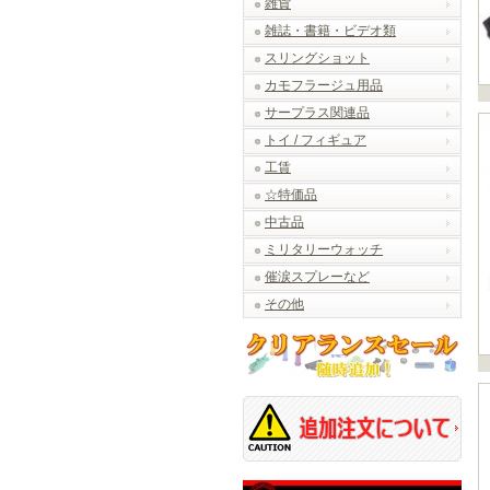
雑貨
雑誌・書籍・ビデオ類
スリングショット
カモフラージュ用品
サープラス関連品
トイ / フィギュア
工賃
☆特価品
中古品
ミリタリーウォッチ
催涙スプレーなど
その他