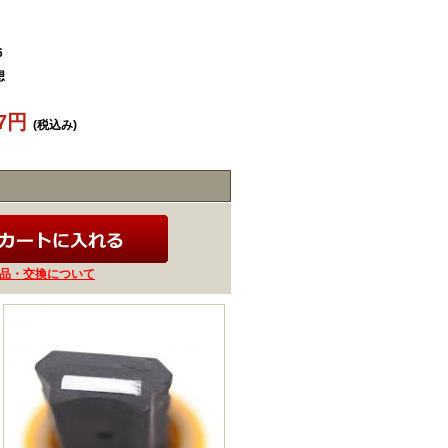
6
想
57円
(税込み)
品・交換について