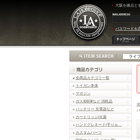
大阪を拠点とす
パスワードを
全商品カテゴリ一覧
トイガン本体
マガジン
ガス/BB弾など 消耗品
光
バッテリー 充電器など
バ
カートリッジ/火薬
ハンドグレネード(手りゅ…
カスタムパーツ