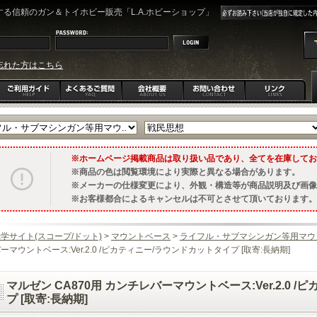
る信頼のガン＆トイホビー販売「L.A.ホビーショップ」
忘れた方はこちら
ホームページ掲載商品は取り扱い品であり、全てを在庫してお
商品の色は閲覧環境により実際と異なる場合があります。
メーカーの仕様変更により、外観・構造等が商品説明及び画像
お客様都合によるキャンセルは不可とさせて頂いております。
学サイト(スコープ/ドット)
>
マウントベース
>
ライフル・サブマシンガン等用マウ
ーマウントベース:Ver.2.0 /ピカティニー/ラウンドカットタイプ [取寄:長納期]
マルゼン CA870用 カンチレバーマウントベース:Ver.2.0 
プ [取寄:長納期]