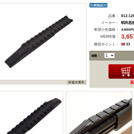
品番：
812-12
メーカー：
戦民思
希望小売価格：
3,850円
3,6
WEB特価：
獲得ポイント：
33
個数：
返