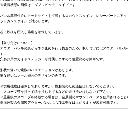
※装着状態の画像は「ダブルピッチ」タイプです。
バレル基部付近にドットサイトを搭載するスカウトスタイル、レシーバー上にアイ
ットガンスタイルに対応します。
芯に鉄板を圧入し強度を確保しています。
【取り付けについて】
アウターバレルの裏からネジ止めを行う構造のため、取り付けにはアウターバレルへ
す。
穴あけ用のガイドステッカーが付属しますので位置決めが簡単です。
形状の違いで複数のバリエーションがあります。
主な違いはレール部分のデザインのみです。
※実用強度は確保してありますが、樹脂製のため過信はしないでください。
スコープ類を持って銃を持ち上げるなどの取り扱いはしないで下さい。
※重量級のスコープを搭載する場合は、金属製のマウントベースを使用されること
※海外製の金属製アウターバレルにも加工難度は上がりますが装着可能です。