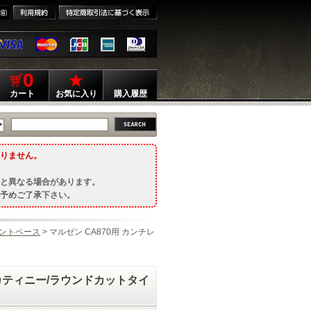
0
カート
お気に入り
購入履歴
りません。
と異なる場合があります。
予めご了承下さい。
ントベース
> マルゼン CA870用 カンチレ
/ピカティニー/ラウンドカットタイ