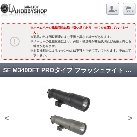
ホームページ掲載商品は取り扱い品であり、全てを在庫しておりませ
ん。
商品の色は閲覧環境により実際と異なる場合があります。
メーカーの仕様変更により、外観・構造等が商品説明及び画像と異なる
場合があります。
お客様都合によるキャンセルは不可とさせて頂いております。予めご了
承下さい。
SF M340DFT PROタイプ フラッシュライト 広角照射ver. 【CR123A又は18350 リチウム電池×1仕様】[SOTAC-SD-1126] [取寄]
<
>