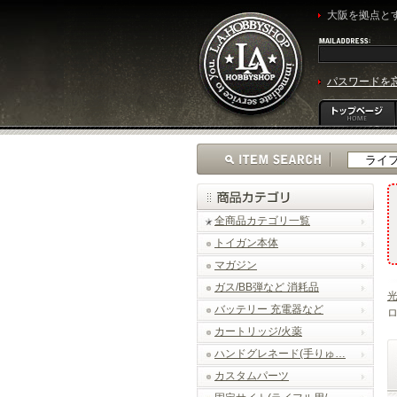
大阪を拠点とす
パスワードを
全商品カテゴリ一覧
トイガン本体
マガジン
ガス/BB弾など 消耗品
光
バッテリー 充電器など
ロ
カートリッジ/火薬
ハンドグレネード(手りゅ…
カスタムパーツ