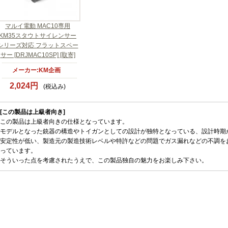
マルイ電動 MAC10専用
KM35スタウトサイレンサー
シリーズ対応 フラットスペー
サー [DRJMAC10SP] [取寄]
メーカー:KM企画
2,024円
(税込み)
[この製品は上級者向き]
この製品は上級者向きの仕様となっています。
モデルとなった銃器の構造やトイガンとしての設計が独特となっている、設計時期
安定性が低い、製造元の製造技術レベルや特許などの問題でガス漏れなどの不調を
っています。
そういった点を考慮されたうえで、この製品独自の魅力をお楽しみ下さい。