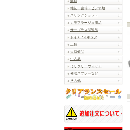
雑貨
雑誌・書籍・ビデオ類
スリングショット
カモフラージュ用品
サープラス関連品
トイ / フィギュア
工賃
☆特価品
中古品
ミリタリーウォッチ
催涙スプレーなど
その他