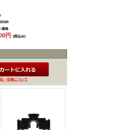
6
/DNR
ン価格
400円
(税込み)
品・交換について