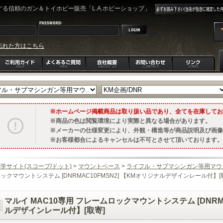
る信頼のガン＆トイホビー販売「L.A.ホビーショップ」
忘れた方はこちら
ホームページ掲載商品は取り扱い品であり、全てを在庫してお
商品の色は閲覧環境により実際と異なる場合があります。
メーカーの仕様変更により、外観・構造等が商品説明及び画像
お客様都合によるキャンセルは不可とさせて頂いております。
学サイト(スコープ/ドット)
>
マウントベース
>
ライフル・サブマシンガン等用マウ
ックマウントシステム [DNRMAC10FMSN2] 【KMオリジナルデザインレール付】[
マルイ MAC10専用 フレームロックマウントシステム [DNRMA
ルデザインレール付】[取寄]