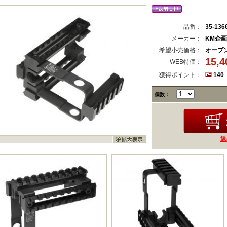
品番：
35-136
メーカー：
KM企画
希望小売価格：
オープ
15,
WEB特価：
獲得ポイント：
140
個数：
返