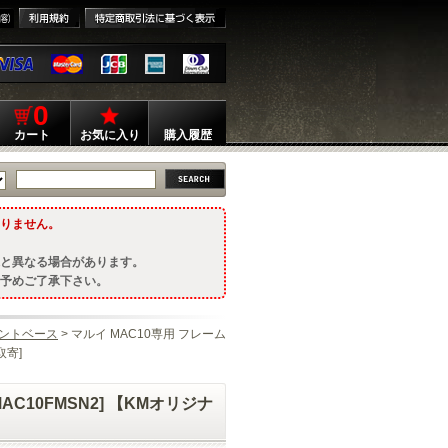
0
カート
お気に入り
購入履歴
りません。
と異なる場合があります。
予めご了承下さい。
ントベース
> マルイ MAC10専用 フレーム
取寄]
C10FMSN2] 【KMオリジナ