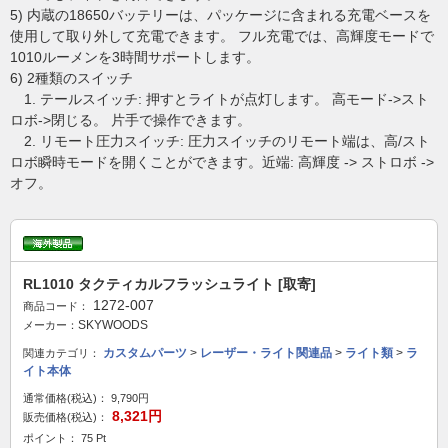
5) 内蔵の18650バッテリーは、パッケージに含まれる充電ベースを
使用して取り外して充電できます。 フル充電では、高輝度モードで
1010ルーメンを3時間サポートします。
6) 2種類のスイッチ
1. テールスイッチ: 押すとライトが点灯します。 高モード->スト
ロボ->閉じる。 片手で操作できます。
2. リモート圧力スイッチ: 圧力スイッチのリモート端は、高/スト
ロボ瞬時モードを開くことができます。近端: 高輝度 -> ストロボ ->
オフ。
RL1010 タクティカルフラッシュライト [取寄]
1272-007
商品コード：
SKYWOODS
メーカー：
カスタムパーツ
>
レーザー・ライト関連品
>
ライト類
>
ラ
関連カテゴリ：
イト本体
通常価格(税込)：
9,790円
8,321円
販売価格(税込)：
ポイント： 75 Pt