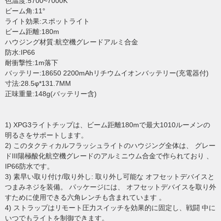
色温度:5700~7000K
ビーム角:11°
ライト効果:スポットライト
ビーム距離:180m
ハウジング材質:航空機グレードアルミ合金
防水:IP66
耐衝撃性:1m落下
バッテリー:18650 2200mAhリチウムイオンバッテリー(充電器付)
寸法:28.5φ*131.7MM
正味重量:148g(バッテリー含)
1) XPG3ライトチップは、ビーム距離180mで最大1010ルーメンの
明るさをサポートします。
2) このタクティカルフラッシュライトのハウジング全体は、 グレー
ドIII陽極酸化航空機グレードのアルミニウム合金で作られており 、
IP66防水です。
3) 素早い取り付け/取り外し: 取り外し可能な オフセットデバイスと
つまみネジを装備。 パッケージには、 オフセットデバイスを取り外
すために使用できる六角レンチも含まれています 。
4) ストラップはリモート圧力スイッチを効果的に固定し、戦闘 中に
いつでもライトを制御できます。