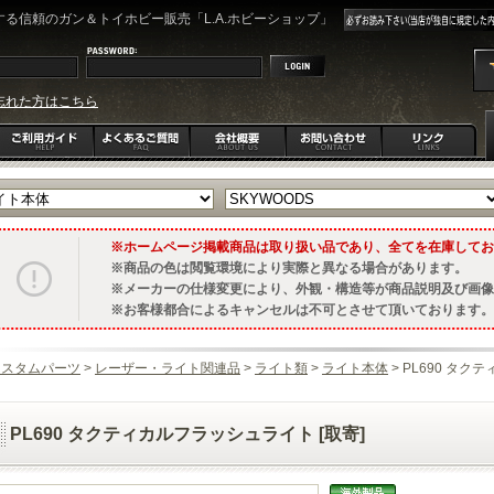
る信頼のガン＆トイホビー販売「L.A.ホビーショップ」
忘れた方はこちら
ホームページ掲載商品は取り扱い品であり、全てを在庫してお
商品の色は閲覧環境により実際と異なる場合があります。
メーカーの仕様変更により、外観・構造等が商品説明及び画像
お客様都合によるキャンセルは不可とさせて頂いております。
カスタムパーツ
>
レーザー・ライト関連品
>
ライト類
>
ライト本体
> PL690 タク
PL690 タクティカルフラッシュライト [取寄]