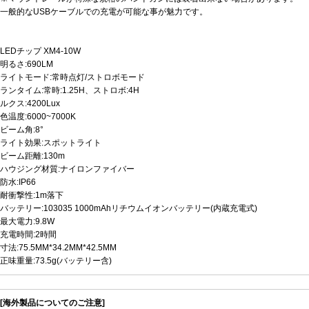
一般的なUSBケーブルでの充電が可能な事が魅力です。
LEDチップ XM4-10W
明るさ:690LM
ライトモード:常時点灯/ストロボモード
ランタイム:常時:1.25H、ストロボ:4H
ルクス:4200Lux
色温度:6000~7000K
ビーム角:8°
ライト効果:スポットライト
ビーム距離:130m
ハウジング材質:ナイロンファイバー
防水:IP66
耐衝撃性:1m落下
バッテリー:103035 1000mAhリチウムイオンバッテリー(内蔵充電式)
最大電力:9.8W
充電時間:2時間
寸法:75.5MM*34.2MM*42.5MM
正味重量:73.5g(バッテリー含)
[海外製品についてのご注意]