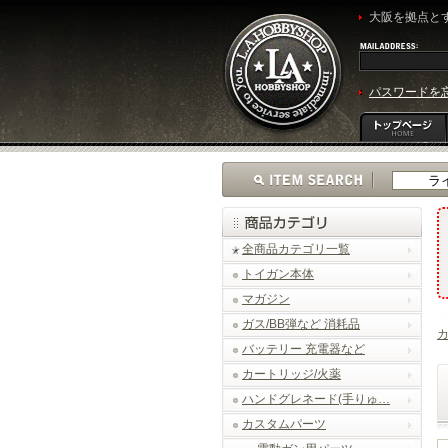
大阪を拠点とす
パスワードを
全商品カテゴリ一覧
トイガン本体
マガジン
ガス/BB弾など 消耗品
バッテリー 充電器など
カートリッジ/火薬
ハンドグレネード(手りゅ…
カスタムパーツ