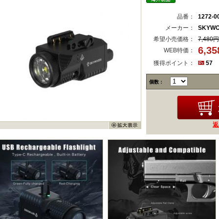
品番：
1272-0
メーカー：
SKYW
希望小売価格：
7,480円
6,3
WEB特価：
獲得ポイント：
57
個数：
返