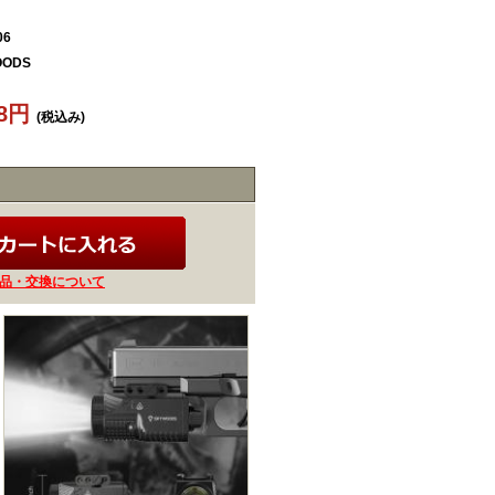
06
OODS
58円
(税込み)
品・交換について