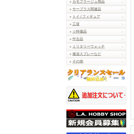
カモフラージュ用品
サープラス関連品
トイ / フィギュア
工賃
☆特価品
中古品
ミリタリーウォッチ
催涙スプレーなど
その他