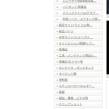
トレーサー(BB弾発光装…
バイポッド.関連品
スリングスイベル/アダプ…
外部ソース・エアタンク関…
固定サイト(ライフル用/…
純正パーツ
光学サイト(スコープ/ド…
ナイトビジョン関連(レプ…
装備品
工具・メンテナンス用品な…
弾速計/タイマー等
ガンケース・ガンスタンド
ターゲット類
塗料類
ステッカー/キーホルダー…
雑貨
雑誌・書籍・ビデオ類
スリングショット