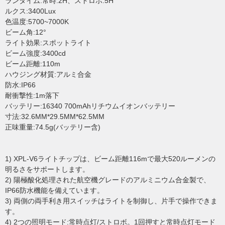
ランタイム:常時:2H、ストロボ:5H
ルクス:3400Lux
色温度:5700~7000K
ビーム角:12°
ライト効果:スポットライト
ビーム強度:3400cd
ビーム距離:110m
ハウジング材質:アルミ合金
防水:IP66
耐衝撃性:1m落下
バッテリー:16340 700mAhリチウムイオンバッテリー
寸法:32.6MM*29.5MM*62.5MM
正味重量:74.5g(バッテリー含)
1) XPL-V6ライトチップは、ビーム距離116mで最大520ルーメンの
明るさをサポートします。
2) 陽極酸化処理された航空機グレードのアルミニウム合金製で、
IP66防水機能を備えています。
3) 両側の両手利き用スイッチはライトを制御し、片手で操作できま
す。
4) 2つの照明モード:常時点灯/ストロボ。1回押すと常時点灯モード