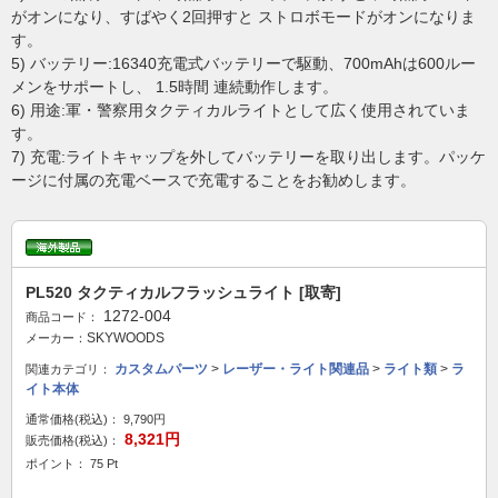
がオンになり、すばやく2回押すと ストロボモードがオンになりま
す。
5) バッテリー:16340充電式バッテリーで駆動、700mAhは600ルー
メンをサポートし、 1.5時間 連続動作します。
6) 用途:軍・警察用タクティカルライトとして広く使用されていま
す。
7) 充電:ライトキャップを外してバッテリーを取り出します。パッケ
ージに付属の充電ベースで充電することをお勧めします。
PL520 タクティカルフラッシュライト [取寄]
1272-004
商品コード：
SKYWOODS
メーカー：
カスタムパーツ
>
レーザー・ライト関連品
>
ライト類
>
ラ
関連カテゴリ：
イト本体
通常価格(税込)：
9,790円
8,321円
販売価格(税込)：
ポイント： 75 Pt