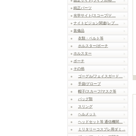
固定サイト(ライフル用/…
純正パーツ
光学サイト(スコープ/ド…
ナイトビジョン関連(レプ…
装備品
衣類・ベルト等
ホルスター/ポーチ
ホルスター
ポーチ
その他
ゴーグル/フェイスガード…
手袋/グローブ
帽子/スカーフ/マスク等
バッグ類
スリング
ヘルメット
ヘッドセット等 通信機関…
ミリタリーコスプレ用ダミ…