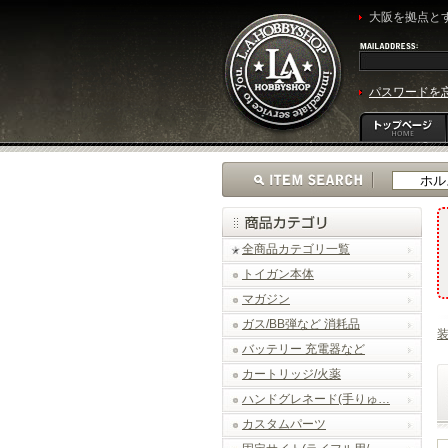
大阪を拠点とす
パスワードを
全商品カテゴリ一覧
トイガン本体
マガジン
ガス/BB弾など 消耗品
バッテリー 充電器など
カートリッジ/火薬
ハンドグレネード(手りゅ…
カスタムパーツ