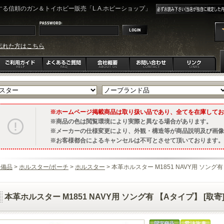
る信頼のガン＆トイホビー販売「L.A.ホビーショップ」
忘れた方はこちら
ホームページ掲載商品は取り扱い品であり、全てを在庫してお
商品の色は閲覧環境により実際と異なる場合があります。
メーカーの仕様変更により、外観・構造等が商品説明及び画像
お客様都合によるキャンセルは不可とさせて頂いております。
装備品
>
ホルスター/ポーチ
>
ホルスター
> 本革ホルスター M1851 NAVY用 ソング有
本革ホルスター M1851 NAVY用 ソング有 【Aタイプ】 [取寄