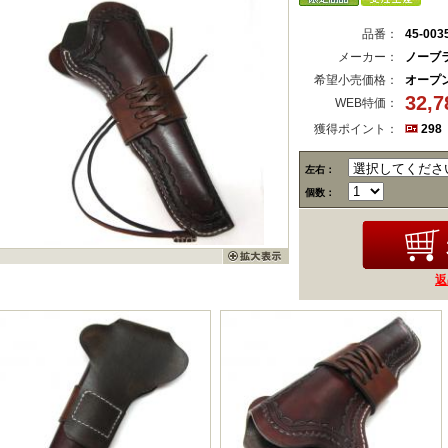
品番：
45-003
メーカー：
ノーブ
希望小売価格：
オープ
32,
WEB特価：
獲得ポイント：
298
左右：
個数：
返