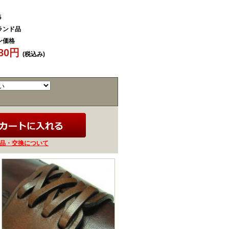
5
ランド品
ン価格
780円
(税込み)
品・交換について