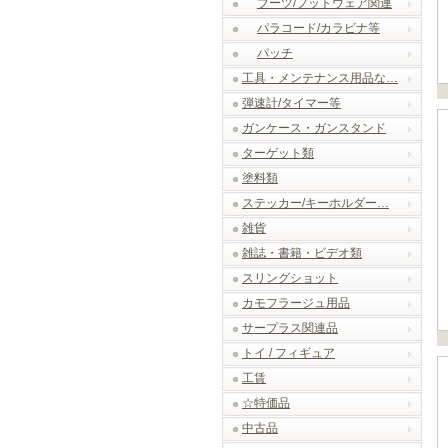
ブーツ/フットウェア関連
パラコード/カラビナ等
パッチ
工具・メンテナンス用品な…
弾速計/タイマー等
ガンケース・ガンスタンド
ターゲット類
塗料類
ステッカー/キーホルダー…
雑貨
雑誌・書籍・ビデオ類
スリングショット
カモフラージュ用品
サープラス関連品
トイ / フィギュア
工賃
☆特価品
中古品