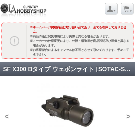
ホームページ掲載商品は取り扱い品であり、全てを在庫しておりませ
ん。
商品の色は閲覧環境により実際と異なる場合があります。
メーカーの仕様変更により、外観・構造等が商品説明及び画像と異なる
場合があります。
お客様都合によるキャンセルは不可とさせて頂いております。予めご了
承下さい。
SF X300 Bタイプ ウェポンライト [SOTAC-SD-96] DE:デザートカラー [取寄]
<
>