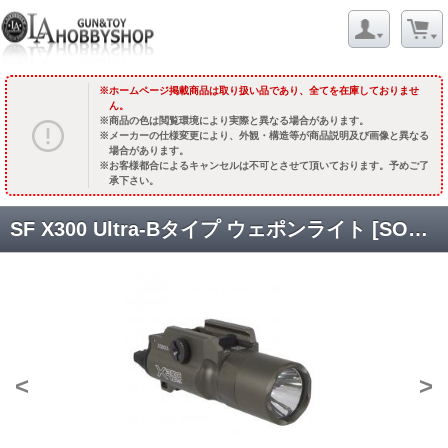
ホームページ掲載商品は取り扱い品であり、全てを在庫しておりませ
ん。
商品の色は閲覧環境により実際と異なる場合があります。
メーカーの仕様変更により、外観・構造等が商品説明及び画像と異なる
場合があります。
お客様都合によるキャンセルは不可とさせて頂いております。予めご了
承下さい。
SF X300 Ultra-Bタイプ ウェポンライト [SOTAC-SD-95] DE:デザートカラー [取寄]
<
>