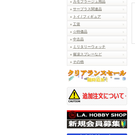
カモフラージュ用品
サープラス関連品
トイ / フィギュア
工賃
☆特価品
中古品
ミリタリーウォッチ
催涙スプレーなど
その他