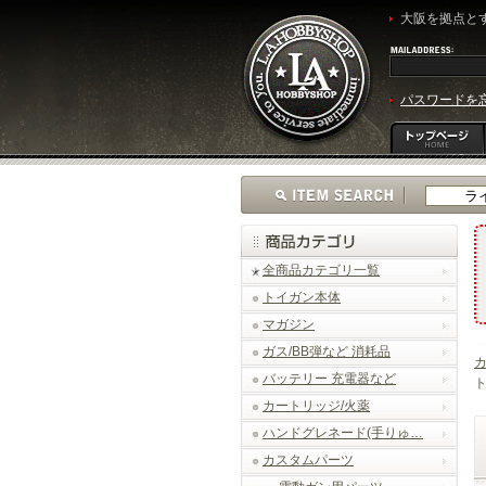
大阪を拠点とす
パスワードを
全商品カテゴリ一覧
トイガン本体
マガジン
ガス/BB弾など 消耗品
バッテリー 充電器など
ト
カートリッジ/火薬
ハンドグレネード(手りゅ…
カスタムパーツ