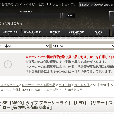
る信頼のガン＆トイホビー販売「L.A.ホビーショップ」
忘れた方はこちら
ホームページ掲載商品は取り扱い品であり、全てを在庫してお
商品の色は閲覧環境により実際と異なる場合があります。
メーカーの仕様変更により、外観・構造等が商品説明及び画像
お客様都合によるキャンセルは不可とさせて頂いております。
カスタムパーツ
>
レーザー・ライト関連品
>
ライト類
>
ライト本体
> SF【M600
スイッチ付属】 [KW-FL-093] イエロー [品切中.入荷時期未定]
SF【M600】タイプ フラッシュライト【LED】【リモートスイッチ
ロー [品切中.入荷時期未定]