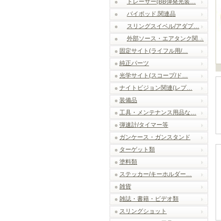
トレーサー(BB弾発光装…
バイポッド.関連品
スリングスイベル/アダプ…
外部ソース・エアタンク関…
固定サイト(ライフル用/…
純正パーツ
光学サイト(スコープ/ド…
ナイトビジョン関連(レプ…
装備品
工具・メンテナンス用品な…
弾速計/タイマー等
ガンケース・ガンスタンド
ターゲット類
塗料類
ステッカー/キーホルダー…
雑貨
雑誌・書籍・ビデオ類
スリングショット