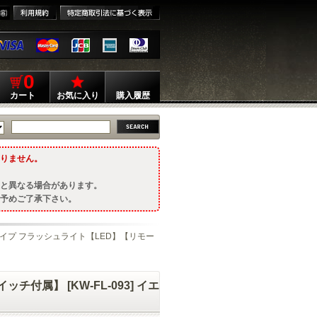
0
カート
お気に入り
購入履歴
りません。
と異なる場合があります。
予めご了承下さい。
】タイプ フラッシュライト【LED】【リモー
付属】 [KW-FL-093] イエ