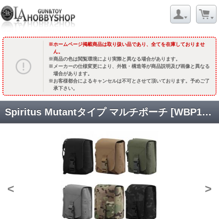
ホームページ掲載商品は取り扱い品であり、全てを在庫しておりませ
ん。
商品の色は閲覧環境により実際と異なる場合があります。
メーカーの仕様変更により、外観・構造等が商品説明及び画像と異なる
場合があります。
お客様都合によるキャンセルは不可とさせて頂いております。予めご了
承下さい。
Spiritus Mutantタイプ マルチポーチ [WBP105] [取寄]
<
>