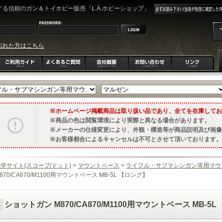
る信頼のガン＆トイホビー販売「L.A.ホビーショップ」
忘れた方はこちら
ホームページ掲載商品は取り扱い品であり、全てを在庫してお
商品の色は閲覧環境により実際と異なる場合があります。
メーカーの仕様変更により、外観・構造等が商品説明及び画像
お客様都合によるキャンセルは不可とさせて頂いております。
学サイト(スコープ/ドット)
>
マウントベース
>
ライフル・サブマシンガン等用マウ
870/CA870/M1100用マウントベース MB-5L 【ロング】
ショットガン M870/CA870/M1100用マウントベース MB-5