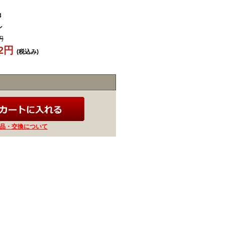
3
ン
円
02円
(税込み)
品・交換について