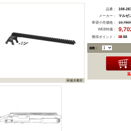
品番：
108-28
メーカー：
マルゼ
希望小売価格：
10,780
9,7
WEB特価：
獲得ポイント：
88
個数：
返