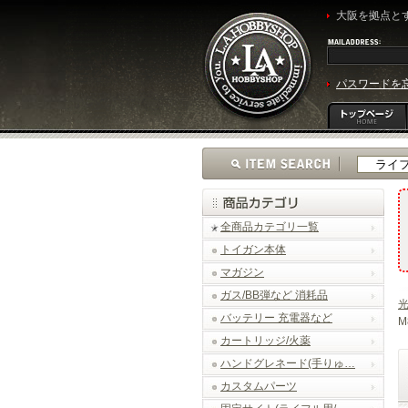
大阪を拠点とす
パスワードを
全商品カテゴリ一覧
トイガン本体
マガジン
ガス/BB弾など 消耗品
光
バッテリー 充電器など
M
カートリッジ/火薬
ハンドグレネード(手りゅ…
カスタムパーツ