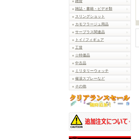
雑貨
雑誌・書籍・ビデオ類
スリングショット
カモフラージュ用品
サープラス関連品
トイ / フィギュア
工賃
☆特価品
中古品
ミリタリーウォッチ
催涙スプレーなど
その他