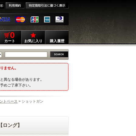
0
カート
お気に入り
購入履歴
りません。
と異なる場合があります。
予めご了承下さい。
ントベース
> ショットガン
L 【ロング】