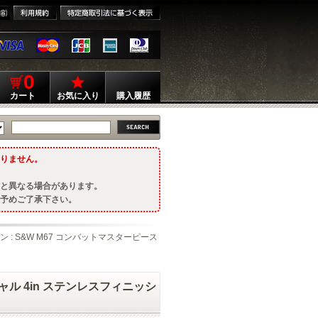
0
カート
お気に入り
購入履歴
りません。
と異なる場合があります。
予めご了承下さい。
ン : S&W M67 コンバットマスターピース
シャル 4in ステンレスフィニッシ