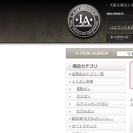
大阪を拠点とす
パスワードを
全商品カテゴリ一覧
トイガン本体
電動ガン
ガスガン
エアコッキングガン
.
モデルガン
銃本体(モデルガン:ハン…
オートマチック