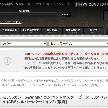
る信頼のガン＆トイホビー販売「L.A.ホビーショップ」
忘れた方はこちら
ホームページ掲載商品は取り扱い品であり、全てを在庫してお
商品の色は閲覧環境により実際と異なる場合があります。
メーカーの仕様変更により、外観・構造等が商品説明及び画像
お客様都合によるキャンセルは不可とさせて頂いております。
トイガン本体
>
モデルガン
>
銃本体(モデルガン:ハンドガン)
>
リボルバー
> モデルガ
38スペシャル 4in ステンレスフィニッシュ (ABSシルバー/バージョン3) [取寄]
モデルガン : S&W M67 コンバットマスターピース .38スペ
ュ (ABSシルバー/バージョン3) [取寄]