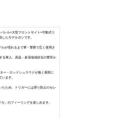
ンチバレル+大型フロントサイト+可動式リ
現したモデルガンです。
モデルが現れるまで軍・警察で広く使用さ
事する軍人、高温・多湿地域担当の警官か
クター・ロッドシュラウドが無く基部に
ています。
いたため、トリガーには滑り防止のセレ
Wメカ」のフィーリングを楽しめます。