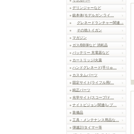
リボルバー
デリンジャーなど
銃本体(モデルガン:ライ…
グレネードランチャー関連…
その他トイガン
マガジン
ガス/BB弾など 消耗品
バッテリー 充電器など
カートリッジ/火薬
ハンドグレネード(手りゅ…
カスタムパーツ
固定サイト(ライフル用/…
純正パーツ
光学サイト(スコープ/ド…
ナイトビジョン関連(レプ…
装備品
工具・メンテナンス用品な…
弾速計/タイマー等