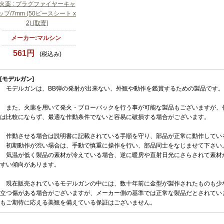
火薬 : プラグファイヤーキャ
ップ/7mm (50ピースシート x
2) [取寄]
メーカー:マルシン
561円
(税込み)
[モデルガン]
モデルガンは、BB弾の発射が出来ない、外観や動作を鑑賞するための製品です。
また、火薬を用いて発火・ブローバックを行う事が可能な製品もございますが、
は比較にならず、最適な作動条件でないと容易に破損する場合がございます。
作動させる場合は説明書に記載されている手順を守り、部品が正常に動作してい
初期動作が渋い場合は、手動で慎重に操作を行い、部品同士をなじませて下さい
気温が低く製品の素材が冷えている場合、逆に暖房や直射日光にさらされて素材
すい傾向があります。
現在販売されているモデルガンの中には、数十年前に金型が製作されたものも少
立つ傷がある場合がございますが、メーカー側の基準では正常な製品だとされてい
もご期待に応える美観を備えている保証はございません。