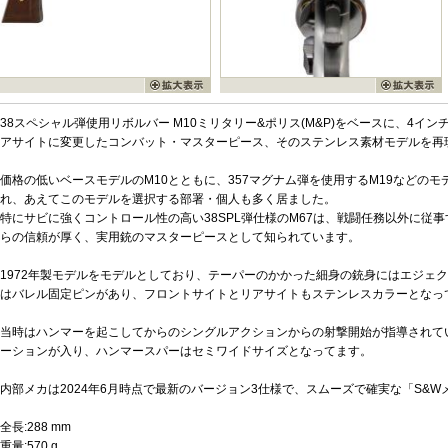
38スペシャル弾使用リボルバー M10ミリタリー&ポリス(M&P)をベースに、4イ
アサイトに変更したコンバット・マスターピース、そのステンレス素材モデルを再
価格の低いベースモデルのM10とともに、357マグナム弾を使用するM19などの
れ、あえてこのモデルを選択する部署・個人も多く居ました。
特にサビに強くコントロール性の高い38SPL弾仕様のM67は、戦闘任務以外に従
らの信頼が厚く、実用銃のマスターピースとして知られています。
1972年製モデルをモデルとしており、テーパーのかかった細身の銃身にはエジェ
はバレル固定ピンがあり、フロントサイトとリアサイトもステンレスカラーとなっ
当時はハンマーを起こしてからのシングルアクションからの射撃開始が指導されて
ーションが入り、ハンマースパーはセミワイドサイズとなってます。
内部メカは2024年6月時点で最新のバージョン3仕様で、スムーズで確実な「S&
全長:288 mm
重量:570 g