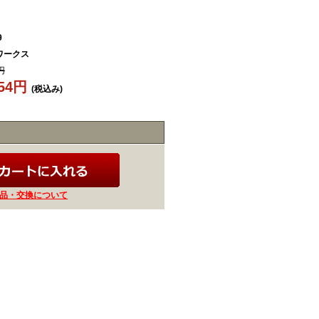
9
ワークス
円
654円
(税込み)
品・交換について