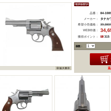
品番：
84-108
メーカー：
タナカ
希望小売価格：
39,380
34,
WEB特価：
獲得ポイント：
315
個数：
返