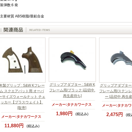
装弾数:6 発
主要材質 ABS樹脂/亜鉛合金
グリップアダプター : S&W K
木製グリップ : S&W Kフレー
グリップアダプター : 
フレーム用/ブラック [品切中.
ム スクエアバット用 オーバ
フレーム用/ステン
再生産待ち]
ーサイズウォールナット チェ
ー [品切中.再生
ッカー【プラスウェイト】
メーカー:タナカワークス
メーカー:タナカワ
[取寄]
1,980円
(税込み)
2,475円
(税
メーカー:タナカワークス
11,880円
(税込み)