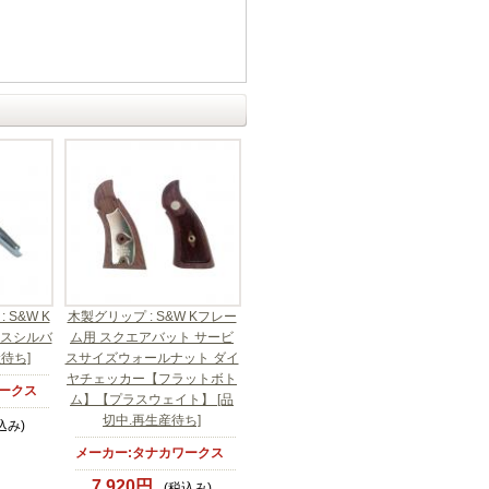
S&W K
木製グリップ : S&W Kフレー
レスシルバ
ム用 スクエアバット サービ
産待ち]
スサイズウォールナット ダイ
ヤチェッカー【フラットボト
ークス
ム】【プラスウェイト】 [品
切中.再生産待ち]
込み)
メーカー:タナカワークス
7,920円
(税込み)