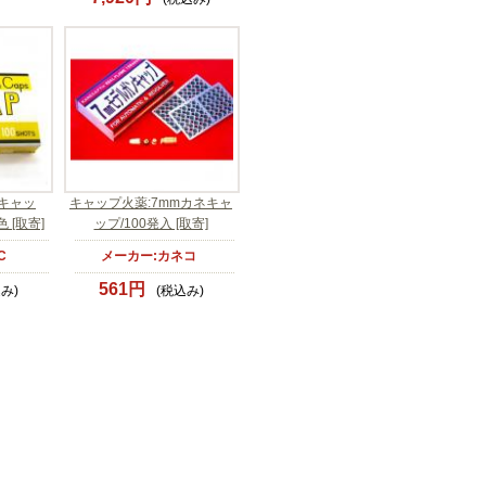
Gキャッ
キャップ火薬:7mmカネキャ
色 [取寄]
ップ/100発入 [取寄]
C
メーカー:カネコ
561円
み)
(税込み)