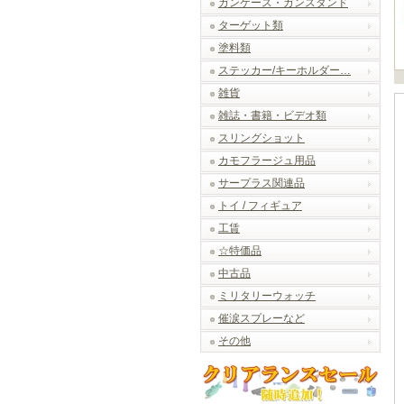
ガンケース・ガンスタンド
ターゲット類
塗料類
ステッカー/キーホルダー…
雑貨
雑誌・書籍・ビデオ類
スリングショット
カモフラージュ用品
サープラス関連品
トイ / フィギュア
工賃
☆特価品
中古品
ミリタリーウォッチ
催涙スプレーなど
その他