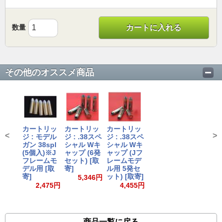
数量
カートに入れる
その他のオススメ商品
カートリッ
カートリッ
カートリッ
<
>
ジ : モデル
ジ : .38スペ
ジ : .38スペ
ガン 38spl
シャル Wキ
シャル Wキ
(5個入)※J
ャップ (6発
ャップ (Jフ
フレームモ
セット) [取
レームモデ
デル用 [取
寄]
ル用 5発セ
寄]
ット) [取寄]
5,346円
2,475円
4,455円
商品一覧に戻る