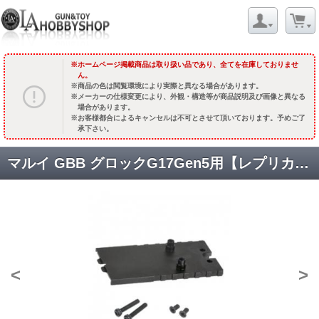
ホームページ掲載商品は取り扱い品であり、全てを在庫しておりませ
ん。
商品の色は閲覧環境により実際と異なる場合があります。
メーカーの仕様変更により、外観・構造等が商品説明及び画像と異なる
場合があります。
お客様都合によるキャンセルは不可とさせて頂いております。予めご了
承下さい。
マルイ GBB グロックG17Gen5用【レプリカサイズ】 Leupold Delta Pointドットサイトマウント [BM-ADT-DP-TY] [取寄]
<
>