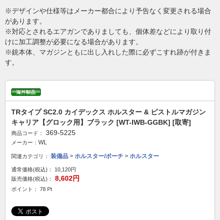
※デザインや仕様等はメーカー都合により予告なく変更される場合
があります。
※対応とされるエアガンでありましても、個体差などにより取り付
けに加工調整が必要になる場合があります。
※銃本体、マガジンともに出し入れした際に必ずこすれ跡が付きま
す。
TRタイプ SC2.0 カイデックス ホルスター & ピストルマガジン
キャリア【グロック用】ブラック [WT-IWB-GGBK] [取寄]
369-5225
商品コード：
WL
メーカー：
装備品
>
ホルスター/ポーチ
>
ホルスター
関連カテゴリ：
通常価格(税込)：
10,120円
8,602円
販売価格(税込)：
ポイント： 78 Pt