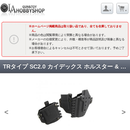
ホームページ掲載商品は取り扱い品であり、全てを在庫しておりませ
ん。
商品の色は閲覧環境により実際と異なる場合があります。
メーカーの仕様変更により、外観・構造等が商品説明及び画像と異なる
場合があります。
お客様都合によるキャンセルは不可とさせて頂いております。予めご了
承下さい。
TRタイプ SC2.0 カイデックス ホルスター & マガジンキャリア【フルセット M4マガジンorグロックマガジン用】ブラック [WT-IWB-WSBK] [取寄]
<
>