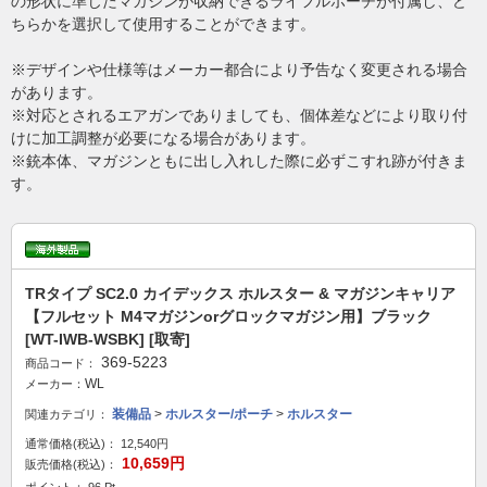
の形状に準じたマガジンが収納できるライフルポーチが付属し、ど
ちらかを選択して使用することができます。
※デザインや仕様等はメーカー都合により予告なく変更される場合
があります。
※対応とされるエアガンでありましても、個体差などにより取り付
けに加工調整が必要になる場合があります。
※銃本体、マガジンともに出し入れした際に必ずこすれ跡が付きま
す。
TRタイプ SC2.0 カイデックス ホルスター & マガジンキャリア
【フルセット M4マガジンorグロックマガジン用】ブラック
[WT-IWB-WSBK] [取寄]
369-5223
商品コード：
WL
メーカー：
装備品
>
ホルスター/ポーチ
>
ホルスター
関連カテゴリ：
通常価格(税込)：
12,540円
10,659円
販売価格(税込)：