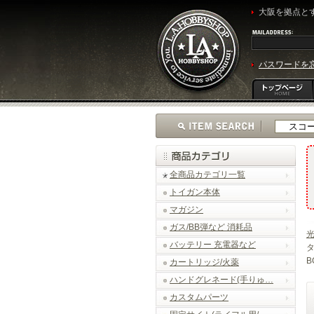
大阪を拠点とす
パスワードを
全商品カテゴリ一覧
トイガン本体
マガジン
ガス/BB弾など 消耗品
光
バッテリー 充電器など
タ
B
カートリッジ/火薬
ハンドグレネード(手りゅ…
カスタムパーツ