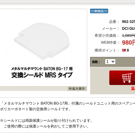
品番：
962-32
メーカー：
DCI G
希望小売価格：
1,089円
98
WEB特価：
獲得ポイント：
8
個数：
返
「メタルマルチマウント BATON BG-17用」付属のシールドユニット用のスペア
ポリカーボネート製の交換用シールドです。
※シールドには両面保護シールが貼り付けられています。
ご使用の際には保護シールを剥がしてご使用下さい。