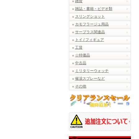
雑貨
雑誌・書籍・ビデオ類
スリングショット
カモフラージュ用品
サープラス関連品
トイ / フィギュア
工賃
☆特価品
中古品
ミリタリーウォッチ
催涙スプレーなど
その他