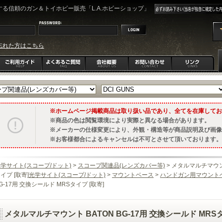
る信頼のガン＆トイホビー販売「L.A.ホビーショップ」
忘れた方はこちら
ホームページ掲載商品は取り扱い品であり、全てを在庫してお
商品の色は閲覧環境により実際と異なる場合があります。
メーカーの仕様変更により、外観・構造等が商品説明及び画像
お客様都合によるキャンセルは不可とさせて頂いております。
学サイト(スコープ/ドット)
>
スコープ関連品(レンズカバー等)
> メタルマルチマウント
イプ [取寄]
光学サイト(スコープ/ドット)
>
マウントベース
>
ハンドガン用マウント
G-17用 交換シールド MRSタイプ [取寄]
メタルマルチマウント BATON BG-17用 交換シールド MRSタ