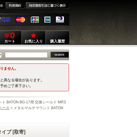
0
カート
お気に入り
購入履歴
りません。
と異なる場合があります。
予めご了承下さい。
 BATON BG-17用 交換シールド MRS
ベース
> メタルマルチマウント BATON
イプ [取寄]