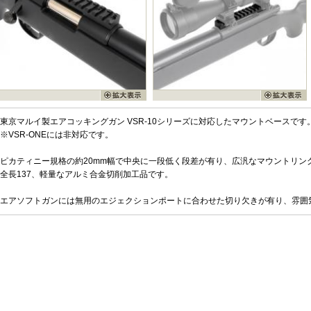
東京マルイ製エアコッキングガン VSR-10シリーズに対応したマウントベースです
※VSR-ONEには非対応です。
ピカティニー規格の約20mm幅で中央に一段低く段差が有り、広汎なマウントリン
全長137、軽量なアルミ合金切削加工品です。
エアソフトガンには無用のエジェクションポートに合わせた切り欠きが有り、雰囲