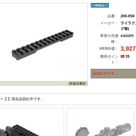
品番：
200-058
メーカー：
ライラク
グ等)
希望小売価
4,620円
格：
3,92
WEB特価：
獲得ポイン
35
ト：
品切れ中です。
⇒【 】現在品切れ中です。