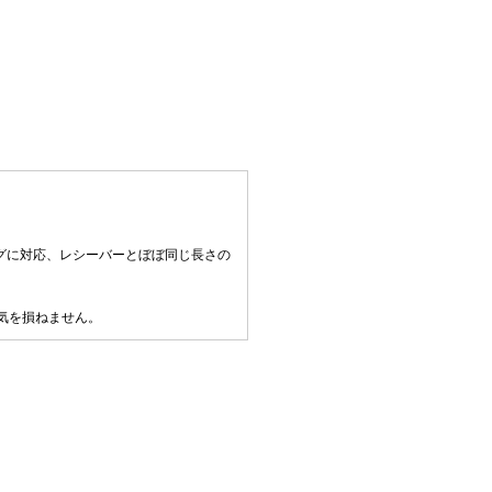
。
グに対応、レシーバーとぼぼ同じ長さの
気を損ねません。