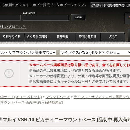
る信頼のガン＆トイホビー販売「L.A.ホビーショップ」
忘れた方はこちら
ホームページ掲載商品は取り扱い品であり、全てを在庫してお
商品の色は閲覧環境により実際と異なる場合があります。
メーカーの仕様変更により、外観・構造等が商品説明及び画像
お客様都合によるキャンセルは不可とさせて頂いております。
学サイト(スコープ/ドット)
>
マウントベース
>
ライフル・サブマシンガン等用マウ
マウントベース [品切中.再入荷時期未定]
マルイ VSR-10 ピカティニーマウントベース [品切中.再入荷