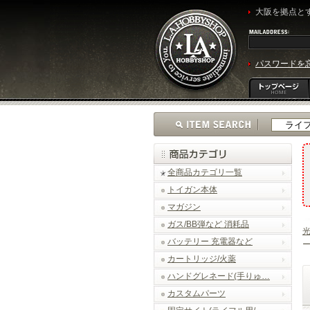
大阪を拠点とす
パスワードを
全商品カテゴリ一覧
トイガン本体
マガジン
ガス/BB弾など 消耗品
光
バッテリー 充電器など
ー
カートリッジ/火薬
ハンドグレネード(手りゅ…
カスタムパーツ