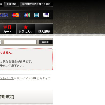
0
カート
お気に入り
購入履歴
りません。
と異なる場合があります。
予めご了承下さい。
ントベース
> マルイ VSR-10 ピカティニ
時期未定]