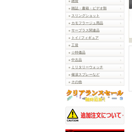
雑貨
雑誌・書籍・ビデオ類
スリングショット
カモフラージュ用品
サープラス関連品
トイ / フィギュア
工賃
☆特価品
中古品
ミリタリーウォッチ
催涙スプレーなど
その他