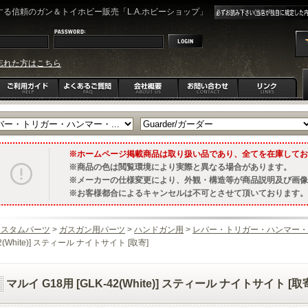
る信頼のガン＆トイホビー販売「L.A.ホビーショップ」
忘れた方はこちら
ホームページ掲載商品は取り扱い品であり、全てを在庫してお
商品の色は閲覧環境により実際と異なる場合があります。
メーカーの仕様変更により、外観・構造等が商品説明及び画像
お客様都合によるキャンセルは不可とさせて頂いております。
カスタムパーツ
>
ガスガン用パーツ
>
ハンドガン用
>
レバー・トリガー・ハンマー・
2(White)] スティール ナイトサイト [取寄]
マルイ G18用 [GLK-42(White)] スティール ナイトサイト [取