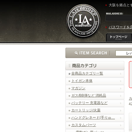
大阪を拠点とす
パスワードを
全商品カテゴリ一覧
トイガン本体
マガジン
ガス/BB弾など 消耗品
バッテリー 充電器など
4
カートリッジ/火薬
ハンドグレネード(手りゅ…
カスタムパーツ