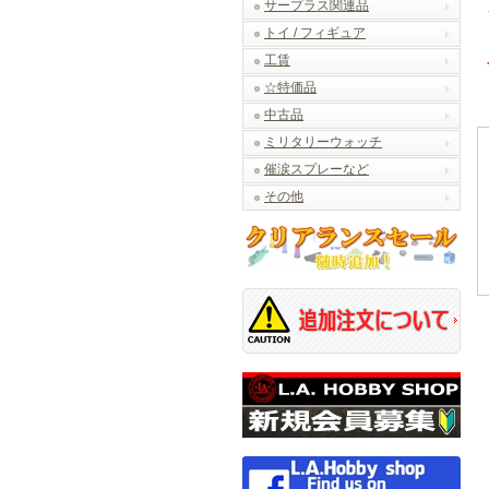
サープラス関連品
トイ / フィギュア
工賃
☆特価品
中古品
ミリタリーウォッチ
催涙スプレーなど
その他