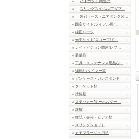
バイポッド.関連品
スリングスイベル/アダプ…
外部ソース・エアタンク関…
固定サイト(ライフル用/…
純正パーツ
光学サイト(スコープ/ド…
ナイトビジョン関連(レプ…
装備品
工具・メンテナンス用品な…
弾速計/タイマー等
ガンケース・ガンスタンド
ターゲット類
塗料類
ステッカー/キーホルダー…
雑貨
雑誌・書籍・ビデオ類
スリングショット
カモフラージュ用品