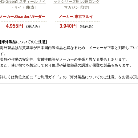
41(Green)] スティール ナイ
ックシリーズ用 50連ロング
トサイト [取寄]
マガジン [取寄]
メーカー:Guarder/ガーダー
メーカー:東京マルイ
4,955円
3,940円
(税込み)
(税込み)
[海外製品についてのご注意]
海外製品は品質基準が日本国内製造品と異なるため、メーカーが正常と判断してい
す。
美観や作動の安定性、実射性能等がメーカーの主張と異なる場合もあります。
また、使い捨てを想定しており修理や補修部品の調達が困難な製品もあります。
詳しくは御注文前に「ご利用ガイド」の「海外製品についてのご注意」をお読み頂