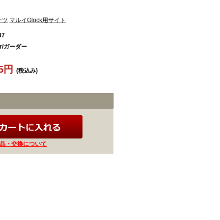
ーツ
マルイGlock用サイト
37
er/ガーダー
55円
(税込み)
品・交換について