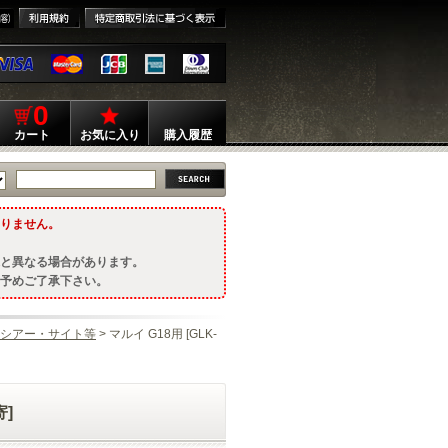
0
カート
お気に入り
購入履歴
りません。
と異なる場合があります。
予めご了承下さい。
シアー・サイト等
> マルイ G18用 [GLK-
寄]