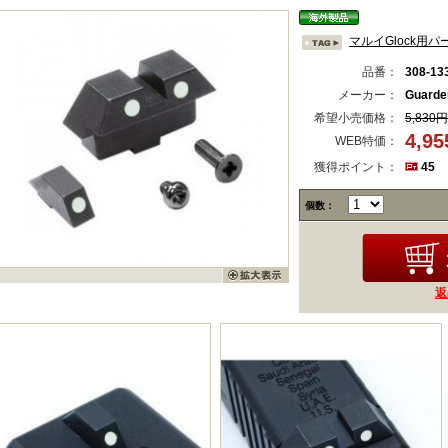
マルイGlock用パ
品番：
308-13
メーカー：
Guard
希望小売価格：
5,830円
4,9
WEB特価：
獲得ポイント：
45
個数：
返